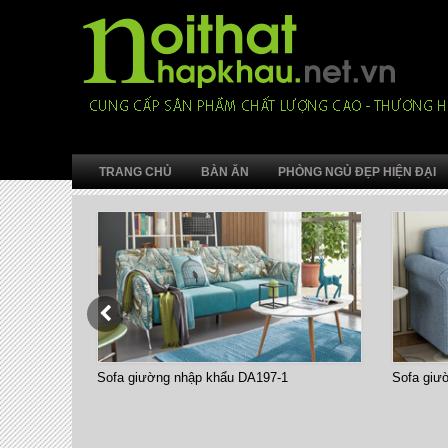
TRANG CHỦ
BÀN ĂN
PHÒNG NGỦ ĐẸP HIỆN ĐẠI
Sofa giường nhập khẩu DA197-1
Sofa giư