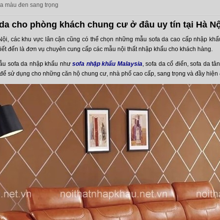
da màu đen sang trọng
da cho phòng khách chung cư ở đâu uy tín tại Hà Nộ
Nội, các khu vực lân cận cũng có thể chọn những mẫu sofa da cao cấp nhập khẩu t
ết đến là đơn vụ chuyên cung cấp các mẫu nội thất nhập khẩu cho khách hàng.
ẫu sofa da nhập khẩu như
sofa nhập khẩu Malaysia
, sofa da cổ điển, sofa da t
để sử dụng cho những căn hộ chung cư, nhà phố cao cấp, sang trọng và đầy hiện 