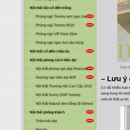
Nội thất tân cổ điển trắng
Phòng ngủ Tommy sơn ngọc trai
Phòng ngủ Tommy 9018
Phòng ngủ VIP Paris Style
Phòng ngủ ngọc trai nâu bóng
Nội thất cổ điển châu âu
Nội thất phong cách hiện đại
Sofa 
Nội thất phòng ngủ đẹp Peacook
– Lưu ý
Giường ngủ hiện đại BOF
Nội thất Thượng Hải Cao Cấp 2016
Có rất nhiều loại
sang trọng thì nh
Nội thất Sunny (DKF-Series)
sofa da thật uy tí
Nội thất Natural đen trắng (B-Series)
Nội thất phòng khách
Thảm trải sàn
Bàn trà