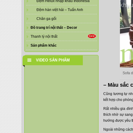
Đệm Helux nhập khẩu Indonesia
Đệm hàn việt hải – Tuấn Anh
Chăn ga gối
Đồ trang trí nội thất – Decor
Thanh lý nội thất
Sản phẩm khác
VIDEO SẢN PHẨM
Sofa 
– Màu sắc 
Cũng tương tự nh
kết hợp cho phòng
Rất nhiều gia đì
thích nhờ sự sang
hướng được yêu t
Ngoài những cách