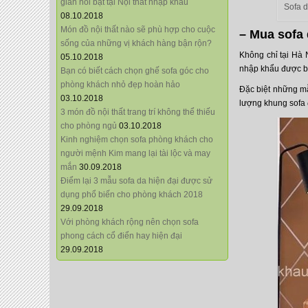
giãn nổi bật tại Nội thất nhập khẩu
Sofa 
08.10.2018
Món đồ nội thất nào sẽ phù hợp cho cuộc
– Mua sofa 
sống của những vị khách hàng bận rộn?
Không chỉ tại Hà 
05.10.2018
nhập khẩu được bi
Bạn có biết cách chọn ghế sofa góc cho
phòng khách nhỏ đẹp hoàn hảo
Đặc biệt những m
03.10.2018
lượng khung sofa 
3 món đồ nội thất trang trí không thể thiếu
cho phòng ngủ
03.10.2018
Kinh nghiệm chọn sofa phòng khách cho
người mệnh Kim mang lại tài lộc và may
mắn
30.09.2018
Điểm lại 3 mẫu sofa da hiện đại được sử
dụng phổ biến cho phòng khách 2018
29.09.2018
Với phòng khách rộng nên chọn sofa
phong cách cổ điển hay hiện đại
29.09.2018