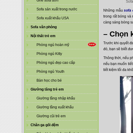
Ghế sofa đơn
Sofa
Sofa sản xuất trong nước
Những mẫu
sofa 
trong rất bóng và
Sofa xuất khẩu USA
càng sáng bóng sa
Sofa văn phòng
– Chọn 
Nội thất trẻ em
Trước khi quyết đị
Phòng ngủ hoàn mỹ
đó, bạn sẽ biết đ
Phòng ngủ Kitty
Thông thời, nếu p
Phòng ngủ đẹp cao cấp
nếu bạn muốn tiết
tiết kiệm tối đa kh
Phòng ngủ Youth
Bàn học cho bé
Giường tầng trẻ em
Giường tầng nhập khẩu
Giường tầng xuất khẩu
Giường cũi trẻ em
Chăn ga gối đệm