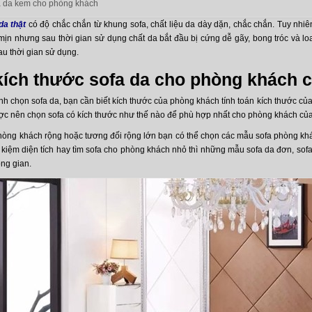
 da kem cho phòng khách
da thật
có độ chắc chắn từ khung sofa, chất liệu da dày dặn, chắc chắn. Tuy nhiê
 mịn nhưng sau thời gian sử dụng chất da bắt đầu bị cứng dễ gãy, bong tróc và l
u thời gian sử dụng.
kích thước sofa da cho phòng khách 
nh chọn sofa da, bạn cần biết kích thước của phòng khách tính toán kích thước của
ược nên chọn sofa có kích thước như thế nào để phù hợp nhất cho phòng khách của
hòng khách rộng hoặc tương đối rộng lớn bạn có thể chọn các mẫu sofa phòng khá
 kiệm diện tích hay tìm sofa cho phòng khách nhỏ thì những mẫu sofa da đơn, sof
ông gian.