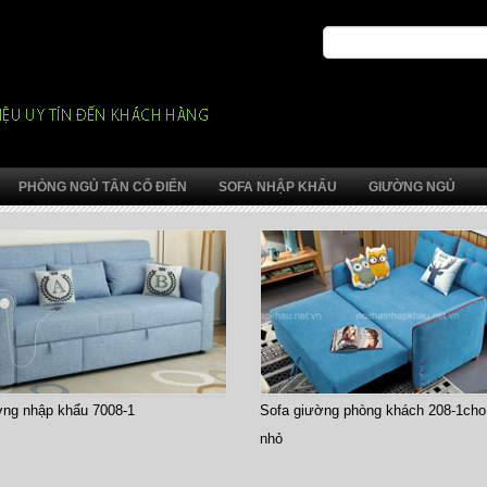
PHÒNG NGỦ TÂN CỔ ĐIỂN
SOFA NHẬP KHẨU
GIƯỜNG NGỦ
ờng nhập khẩu 7008-1
Sofa giường phòng khách 208-1cho
nhỏ