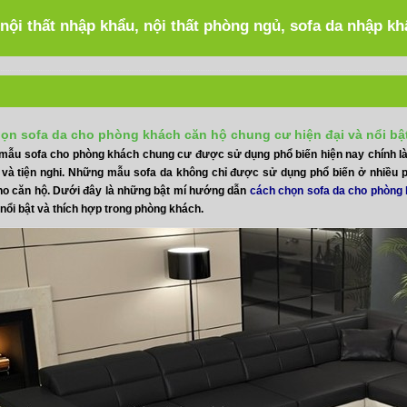
 nội thất nhập khẩu, nội thất phòng ngủ, sofa da nhập k
họn sofa da cho phòng khách căn hộ chung cư hiện đại và nổi bậ
mẫu sofa cho phòng khách chung cư được sử dụng phổ biến hiện nay chính l
i và tiện nghi. Những mẫu sofa da không chỉ được sử dụng phổ biến ở nhiề
ho căn hộ. Dưới đây là những bật mí hướng dẫn
cách chọn sofa da cho phòng
nổi bật và thích hợp trong phòng khách.