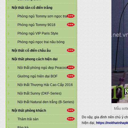
Nội thất tân cổ điển trắng
Phòng ngủ Tommy sơn ngọc trai
Phòng ngủ Tommy 9018
Phòng ngủ VIP Paris Style
Phòng ngủ ngọc trai nâu bóng
Nội thất cổ điển châu âu
Nội thất phong cách hiện đại
Nội thất phòng ngủ đẹp Peacook
Giường ngủ hiện đại BOF
Nội thất Thượng Hải Cao Cấp 2016
Nội thất Sunny (DKF-Series)
Nội thất Natural đen trắng (B-Series)
Mẫu sofa
Nội thất phòng khách
Do vậy, gia đình nên chú ý c
Thảm trải sàn
hiện đại,
https://noithatnhap
Bàn trà