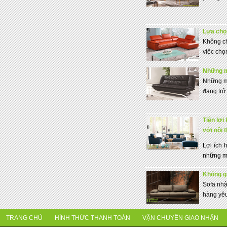
Lựa chọn
Không ch
việc chọ
Những m
Những mẫ
đang trở
Tiện lợi
với nội 
Lợi ích 
những mẫ
Không gi
Sofa nhậ
hàng yêu 
TRANG CHỦ
HÌNH THỨC THANH TOÁN
VẬN CHUYỂN GIAO NHẬN