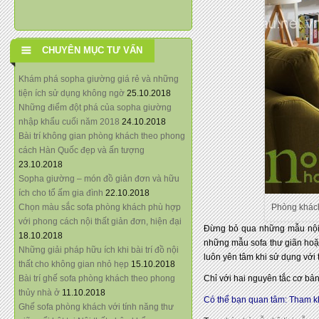
CHUYÊN MỤC TƯ VẤN
Khám phá sopha giường giá rẻ và những
tiện ích sử dụng không ngờ
25.10.2018
Những điểm đột phá của sopha giường
nhập khẩu cuối năm 2018
24.10.2018
Bài trí không gian phòng khách theo phong
cách Hàn Quốc đẹp và ấn tượng
23.10.2018
Sopha giường – món đồ giản đơn và hữu
ích cho tổ ấm gia đình
22.10.2018
Chọn màu sắc sofa phòng khách phù hợp
Phòng khách
với phong cách nội thất giản đơn, hiện đại
Đừng bỏ qua những mẫu nội 
18.10.2018
những mẫu sofa thư giãn hoặc
Những giải pháp hữu ích khi bài trí đồ nội
luôn yên tâm khi sử dụng với t
thất cho không gian nhỏ hẹp
15.10.2018
Bài trí ghế sofa phòng khách theo phong
Chỉ với hai nguyên tắc cơ bả
thủy nhà ở
11.10.2018
Có thể bạn quan tâm:
Tham kh
Ghế sofa phòng khách với tính năng thư