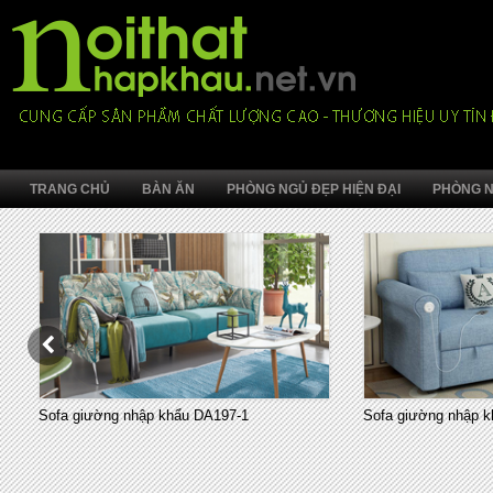
TRANG CHỦ
BÀN ĂN
PHÒNG NGỦ ĐẸP HIỆN ĐẠI
PHÒNG N
Sofa giường nhập khẩu DA197-1
Sofa giường nhập k