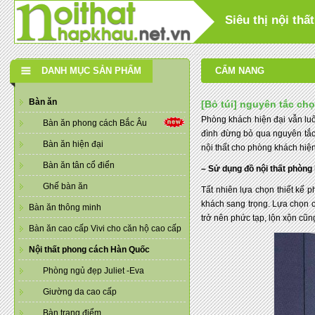
Siêu thị nội th
DANH MỤC SẢN PHẨM
CẨM NANG
Bàn ăn
[Bỏ túi] nguyên tắc ch
Phòng khách hiện đại vẫn luô
Bàn ăn phong cách Bắc Âu
đình đừng bỏ qua nguyên tắc 
Bàn ăn hiện đại
nội thất cho phòng khách hiệ
Bàn ăn tân cổ điển
– Sử dụng đồ nội thất phòng 
Ghế bàn ăn
Tất nhiên lựa chọn thiết kế
khách sang trọng. Lựa chọn c
Bàn ăn thông minh
trở nên phức tạp, lộn xộn cũ
Bàn ăn cao cấp Vivi cho căn hộ cao cấp
Nội thất phong cách Hàn Quốc
Phòng ngủ đẹp Juliet -Eva
Giường da cao cấp
Bàn trang điểm