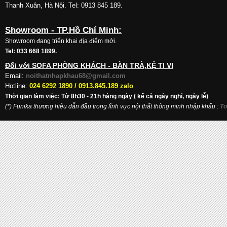
Thanh Xuân, Hà Nội. Tel: 0913 845 189.
Showroom - TP.Hồ Chí Minh:
Showroom đang triển khai địa điểm mới.
Tel: 033 668 1899.
Đối với SOFA PHÒNG KHÁCH - BÀN TRÀ,KỆ TI VI
Email:
noithatnhapkhau68@gmail.com
Hotline:
024 6292 1890 /
0913.845.189 zalo
Thời gian làm việc: Từ 8h30 - 21h hàng ngày ( kể cả ngày nghỉ, ngày lễ)
(*) Funika thương hiệu dẫn đầu trong lĩnh vực nội thất thông minh nhập khẩu
:
To