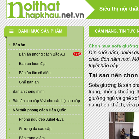
Siêu thị nội th
DANH MỤC SẢN PHẨM
CẨM NANG
,
TIN TỨC 
Bàn ăn
Chọn mua sofa giường 
Dịp cuối năm, nhiều gi
Bàn ăn phong cách Bắc Âu
chào đón năm mới. Mộ
Bàn ăn hiện đại
tuyệt hảo này.
Bàn ăn tân cổ điển
Tại sao nên chọ
Ghế bàn ăn
Sofa giường là sản phâ
trung, phóng khoáng, tha
Bàn ăn thông minh
giường ngủ và ghế sof
Bàn ăn cao cấp Vivi cho căn hộ cao cấp
năng tiếp khách, vừa p
Nội thất phong cách Hàn Quốc
Phòng ngủ đẹp Juliet -Eva
Giường da cao cấp
Bàn trang điểm