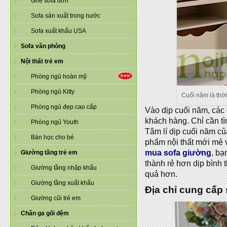
Ghế sofa đơn
Sofa sản xuất trong nước
Sofa xuất khẩu USA
Sofa văn phòng
Nội thất trẻ em
Phòng ngủ hoàn mỹ
Phòng ngủ Kitty
Cuối năm là thờ
Phòng ngủ đẹp cao cấp
Vào dịp cuối năm, các c
khách hàng. Chỉ cần ti
Phòng ngủ Youth
Tâm lí dịp cuối năm cu
Bàn học cho bé
phẩm nội thất mới mẻ
mua sofa giường
, bạ
Giường tầng trẻ em
thành rẻ hơn dịp bình 
Giường tầng nhập khẩu
quả hơn.
Giường tầng xuất khẩu
Địa chỉ cung cấp 
Giường cũi trẻ em
Chăn ga gối đệm