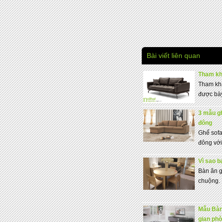
Bài viết liên quan
Tham kh
Tham kh
được bày
3 mẫu g
đông
Ghế sofa
đông với 
Vì sao b
Bàn ăn g
chuộng. 
Mẫu Bàn 
gian phò