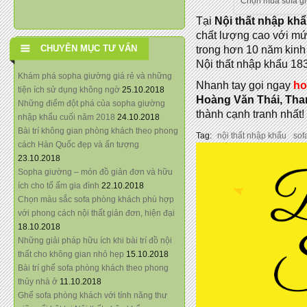
Chọn mua sofa giư
Tại
Nội thất nhập kh
chất lượng cao với mứ
CHUYÊN MỤC TƯ VẤN
trong hơn 10 năm kinh tế
Nội thất nhập khẩu 18
Khám phá sopha giường giá rẻ và những
Nhanh tay gọi ngay
ho
tiện ích sử dụng không ngờ
25.10.2018
Hoàng Văn Thái, Tha
Những điểm đột phá của sopha giường
thành cạnh tranh nhất!
nhập khẩu cuối năm 2018
24.10.2018
Bài trí không gian phòng khách theo phong
Tag:
nội thất nhập khẩu
sof
cách Hàn Quốc đẹp và ấn tượng
23.10.2018
Sopha giường – món đồ giản đơn và hữu
ích cho tổ ấm gia đình
22.10.2018
Chọn màu sắc sofa phòng khách phù hợp
với phong cách nội thất giản đơn, hiện đại
18.10.2018
Những giải pháp hữu ích khi bài trí đồ nội
thất cho không gian nhỏ hẹp
15.10.2018
Bài trí ghế sofa phòng khách theo phong
thủy nhà ở
11.10.2018
Ghế sofa phòng khách với tính năng thư