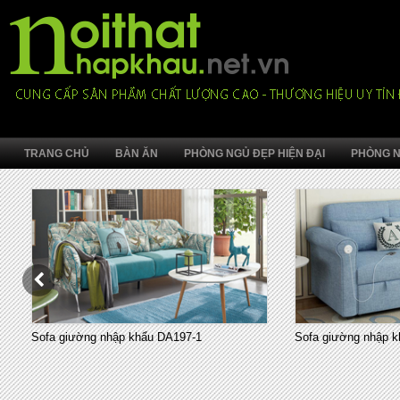
TRANG CHỦ
BÀN ĂN
PHÒNG NGỦ ĐẸP HIỆN ĐẠI
PHÒNG N
Sofa giường nhập khẩu DA197-1
Sofa giường nhập k