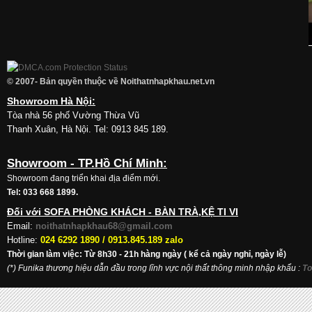
© 2007- Bản quyền thuộc về Noithatnhapkhau.net.vn
Showroom Hà Nội:
Tòa nhà 56 phố Vường Thừa Vũ
Thanh Xuân, Hà Nội. Tel: 0913 845 189.
Showroom - TP.Hồ Chí Minh:
Showroom đang triển khai địa điểm mới.
Tel: 033 668 1899.
Đối với SOFA PHÒNG KHÁCH - BÀN TRÀ,KỆ TI VI
Email:
noithatnhapkhau68@gmail.com
Hotline:
024 6292 1890 /
0913.845.189 zalo
Thời gian làm việc: Từ 8h30 - 21h hàng ngày ( kể cả ngày nghỉ, ngày lễ)
(*) Funika thương hiệu dẫn đầu trong lĩnh vực nội thất thông minh nhập khẩu
:
To