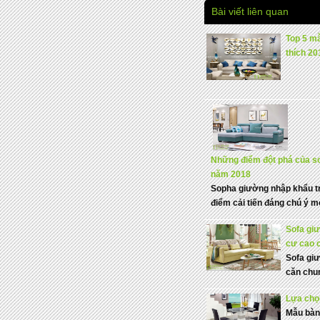
Bài viết liên quan
Top 5 m
thích 20
Những điểm đột phá của s
năm 2018
Sopha giường nhập khẩu t
điểm cải tiến đáng chú ý m
Sofa giư
cư cao 
Sofa giư
căn chun
Lựa chọn
Mẫu bàn 