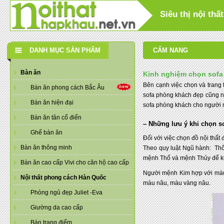
Siêu thị nội th
DANH MỤC SẢN PHẨM
CẨM NANG
Bàn ăn
Kinh nghiệm chọn sofa
Bên cạnh việc chọn và trang t
Bàn ăn phong cách Bắc Âu
sofa phòng khách đẹp cũng n
Bàn ăn hiện đại
sofa phòng khách cho người m
Bàn ăn tân cổ điển
– Những lưu ý khi chọn 
Ghế bàn ăn
Đối với việc chọn đồ nội thấ
Bàn ăn thông minh
Theo quy luật Ngũ hành: Thổ
mệnh Thổ và mệnh Thủy để kh
Bàn ăn cao cấp Vivi cho căn hộ cao cấp
Người mệnh Kim hợp với màu
Nội thất phong cách Hàn Quốc
màu nâu, màu vàng nâu.
Phòng ngủ đẹp Juliet -Eva
Giường da cao cấp
Bàn trang điểm