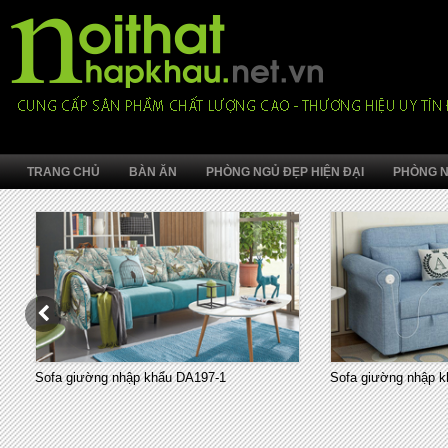
TRANG CHỦ
BÀN ĂN
PHÒNG NGỦ ĐẸP HIỆN ĐẠI
PHÒNG N
Sofa giường nhập khẩu DA197-1
Sofa giường nhập k