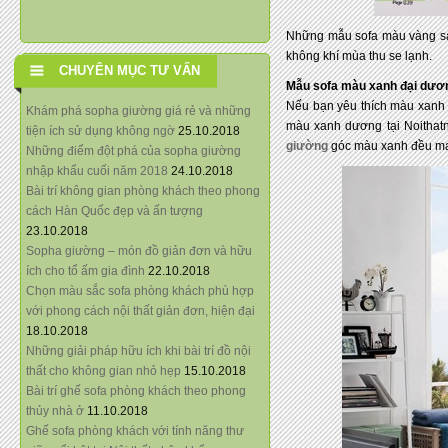
Những mẫu sofa màu vàng san
không khí mùa thu se lạnh.
CHUYÊN MỤC TƯ VẤN
Mẫu sofa màu xanh đại dươ
Nếu bạn yêu thích màu xanh 
Khám phá sopha giường giá rẻ và những
màu xanh dương tại Noithatn
tiện ích sử dụng không ngờ
25.10.2018
giường
góc màu xanh đều man
Những điểm đột phá của sopha giường
nhập khẩu cuối năm 2018
24.10.2018
Bài trí không gian phòng khách theo phong
cách Hàn Quốc đẹp và ấn tượng
23.10.2018
Sopha giường – món đồ giản đơn và hữu
ích cho tổ ấm gia đình
22.10.2018
Chọn màu sắc sofa phòng khách phù hợp
với phong cách nội thất giản đơn, hiện đại
18.10.2018
Những giải pháp hữu ích khi bài trí đồ nội
thất cho không gian nhỏ hẹp
15.10.2018
Bài trí ghế sofa phòng khách theo phong
thủy nhà ở
11.10.2018
Ghế sofa phòng khách với tính năng thư