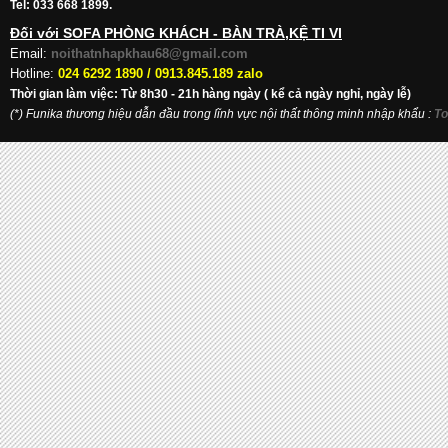
Tel: 033 668 1899.
Đối với SOFA PHÒNG KHÁCH - BÀN TRÀ,KỆ TI VI
Email:
noithatnhapkhau68@gmail.com
Hotline:
024 6292 1890 /
0913.845.189 zalo
Thời gian làm việc: Từ 8h30 - 21h hàng ngày ( kể cả ngày nghỉ, ngày lễ)
(*) Funika thương hiệu dẫn đầu trong lĩnh vực nội thất thông minh nhập khẩu
:
To