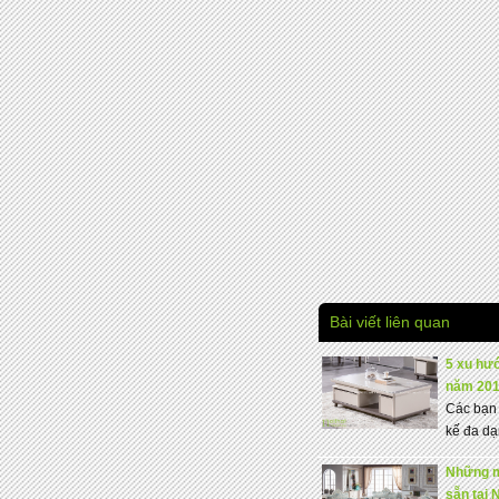
Bài viết liên quan
5 xu hư
năm 20
Các bạn 
kế đa dạ
Những mẫ
sẵn tại 