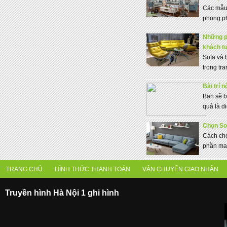
Các mẫu 
phong ph
Những ph
khách t
Sofa và 
trong tran
Bài trí 
Bạn sẽ bà
quả là di
Chọn So
Cách chọ
phần man
TRANG CHỦ
HÌNH THỨC THANH TOÁN
VẬN CHUYỂN GIAO NHẬN
Truyền hình Hà Nội 1 ghi hình