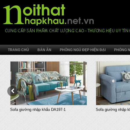
TRANG CHỦ
BÀN ĂN
PHÒNG NGỦ ĐẸP HIỆN ĐẠI
PHÒNG N
Sofa giường nhập khẩu DA197-1
Sofa giường nhập k