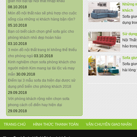
giãn nổi bật tại Nội thất nhập khẩu
Những m
08.10.2018
khách
Món đồ nội thất nào sẽ phù hợp cho cuộc
Sofa giư
sống của những vị khách hàng bận rộn?
dụng tro
05.10.2018
Bạn có biết cách chọn ghế sofa góc cho
Sử dụng 
phòng khách nhỏ đẹp hoàn hảo
Nội Thất
03.10.2018
hảo trong
3 món đồ nội thất trang trí không thể thiếu
cho phòng ngủ
03.10.2018
Sofa gi
Kinh nghiệm chọn sofa phòng khách cho
Sofa giư
người mệnh Kim mang lại tài lộc và may
hài lòng 
mắn
30.09.2018
Điểm lại 3 mẫu sofa da hiện đại được sử
dụng phổ biến cho phòng khách 2018
29.09.2018
Với phòng khách rộng nên chọn sofa
phong cách cổ điển hay hiện đại
29.09.2018
TRANG CHỦ
HÌNH THỨC THANH TOÁN
VẬN CHUYỂN GIAO NHẬN