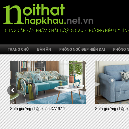
TRANG CHỦ
BÀN ĂN
PHÒNG NGỦ ĐẸP HIỆN ĐẠI
PHÒNG N
Sofa giường nhập khẩu DA197-1
Sofa giường nhập k