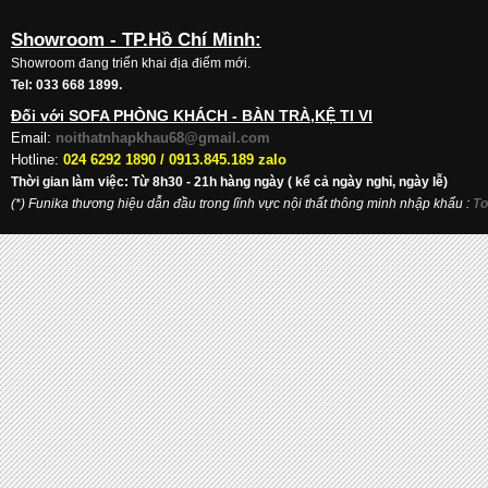
Showroom - TP.Hồ Chí Minh:
Showroom đang triển khai địa điểm mới.
Tel: 033 668 1899.
Đối với SOFA PHÒNG KHÁCH - BÀN TRÀ,KỆ TI VI
Email:
noithatnhapkhau68@gmail.com
Hotline:
024 6292 1890 /
0913.845.189 zalo
Thời gian làm việc: Từ 8h30 - 21h hàng ngày ( kể cả ngày nghỉ, ngày lễ)
(*) Funika thương hiệu dẫn đầu trong lĩnh vực nội thất thông minh nhập khẩu
:
To