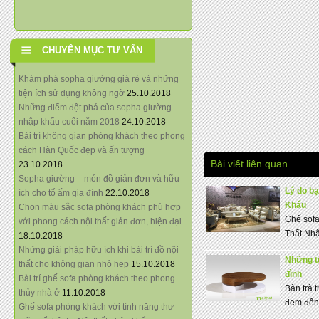
CHUYÊN MỤC TƯ VẤN
Khám phá sopha giường giá rẻ và những
tiện ích sử dụng không ngờ
25.10.2018
Những điểm đột phá của sopha giường
nhập khẩu cuối năm 2018
24.10.2018
Bài trí không gian phòng khách theo phong
cách Hàn Quốc đẹp và ấn tượng
Bài viết liên quan
23.10.2018
Sopha giường – món đồ giản đơn và hữu
Lý do bạ
ích cho tổ ấm gia đình
22.10.2018
Khẩu
Chọn màu sắc sofa phòng khách phù hợp
Ghế sofa
với phong cách nội thất giản đơn, hiện đại
Thất Nhậ
18.10.2018
Những giải pháp hữu ích khi bài trí đồ nội
Những t
thất cho không gian nhỏ hẹp
15.10.2018
đình
Bài trí ghế sofa phòng khách theo phong
Bàn trà t
thủy nhà ở
11.10.2018
đem đến 
Ghế sofa phòng khách với tính năng thư