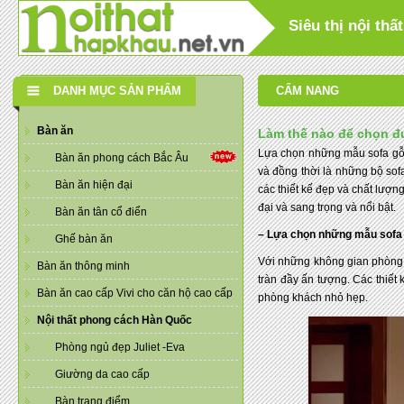
Siêu thị nội th
DANH MỤC SẢN PHẨM
CẨM NANG
Bàn ăn
Làm thế nào để chọn đ
Lựa chọn những mẫu sofa gỗ c
Bàn ăn phong cách Bắc Âu
và đồng thời là những bộ so
Bàn ăn hiện đại
các thiết kế đẹp và chất lượ
đại và sang trọng và nổi bật.
Bàn ăn tân cổ điển
– Lựa chọn những mẫu sofa 
Ghế bàn ăn
Với những không gian phòng 
Bàn ăn thông minh
tràn đầy ấn tượng. Các thiết
Bàn ăn cao cấp Vivi cho căn hộ cao cấp
phòng khách nhỏ hẹp.
Nội thất phong cách Hàn Quốc
Phòng ngủ đẹp Juliet -Eva
Giường da cao cấp
Bàn trang điểm