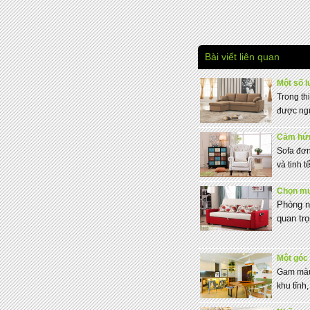
Bài viết liên quan
Một số l
Trong thi
được ngư
Cảm hứn
Sofa đơn 
và tinh t
Chọn mu
Phòng ng
quan tro
Một góc 
Gam màu
khu tĩnh,