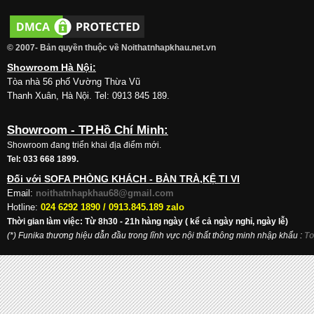
© 2007- Bản quyền thuộc về Noithatnhapkhau.net.vn
Showroom Hà Nội:
Tòa nhà 56 phố Vường Thừa Vũ
Thanh Xuân, Hà Nội. Tel: 0913 845 189.
Showroom - TP.Hồ Chí Minh:
Showroom đang triển khai địa điểm mới.
Tel: 033 668 1899.
Đối với SOFA PHÒNG KHÁCH - BÀN TRÀ,KỆ TI VI
Email:
noithatnhapkhau68@gmail.com
Hotline:
024 6292 1890 /
0913.845.189 zalo
Thời gian làm việc: Từ 8h30 - 21h hàng ngày ( kể cả ngày nghỉ, ngày lễ)
(*) Funika thương hiệu dẫn đầu trong lĩnh vực nội thất thông minh nhập khẩu
:
To