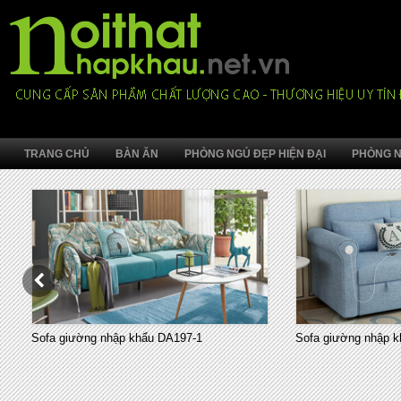
TRANG CHỦ
BÀN ĂN
PHÒNG NGỦ ĐẸP HIỆN ĐẠI
PHÒNG N
Sofa giường nhập khẩu DA197-1
Sofa giường nhập k