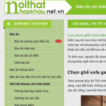
Siêu thị nội th
DANH MỤC SẢN PHẨM
CẨM NANG
,
TIN TỨC 
Bàn ăn
Lựa chọn ghế sofa màu
Hiện nay, khi lựa chọn một b
Bàn ăn phong cách Bắc Âu
sofa hợp với phong thủy nội 
Bàn ăn hiện đại
Khẩu tìm hiểu chi tiết hơn về 
Bàn ăn tân cổ điển
Từ thời xưa, nguyên tắc phon
phong thủy ngôi nhà và vận mệ
Ghế bàn ăn
Bàn ăn thông minh
Chọn ghế sofa g
Bàn ăn cao cấp Vivi cho căn hộ cao cấp
Theo phong thủy thì Thổ sin
Nội thất phong cách Hàn Quốc
vàng, cam đất hoặc những m
cây, đỏ, hồng, cam bởi Hỏa k
Phòng ngủ đẹp Juliet -Eva
Giường da cao cấp
Bàn trang điểm