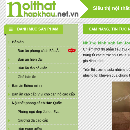
Siêu thị nội th
DANH MỤC SẢN PHẨM
CẨM NANG
,
TIN TỨC 
Bàn ăn
Những kinh nghiệm đơn
Chiếm một thị phần tiêu thụ 
Bàn ăn phong cách Bắc Âu
trọng từ các nước như Italia,
Bàn ăn hiện đại
gia đình mình
Bàn ăn tân cổ điển
Trên thị trường sofa những d
những lời khuyên của chúng t
Ghế bàn ăn
Bàn ăn thông minh
Bàn ăn cao cấp Vivi cho căn hộ cao cấp
Nội thất phong cách Hàn Quốc
Phòng ngủ đẹp Juliet -Eva
Giường da cao cấp
Bàn trang điểm