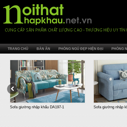
TRANG CHỦ
BÀN ĂN
PHÒNG NGỦ ĐẸP HIỆN ĐẠI
PHÒNG N
Sofa giường nhập khẩu DA197-1
Sofa giường nhập k