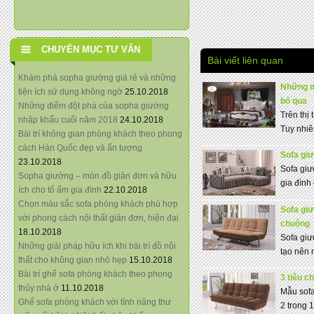
CHUYÊN MỤC TƯ VẤN
Bài viết liên quan
Khám phá sopha giường giá rẻ và những
Những m
tiện ích sử dụng không ngờ
25.10.2018
bỏ qua
Những điểm đột phá của sopha giường
Trên thị
nhập khẩu cuối năm 2018
24.10.2018
Tuy nhiê
Bài trí không gian phòng khách theo phong
cách Hàn Quốc đẹp và ấn tượng
Sofa giư
23.10.2018
Sofa giư
Sopha giường – món đồ giản đơn và hữu
gia đình 
ích cho tổ ấm gia đình
22.10.2018
Chọn màu sắc sofa phòng khách phù hợp
Sofa gi
với phong cách nội thất giản đơn, hiện đại
chuộng
18.10.2018
Sofa giư
Những giải pháp hữu ích khi bài trí đồ nội
tạo nên 
thất cho không gian nhỏ hẹp
15.10.2018
Bài trí ghế sofa phòng khách theo phong
3 tiêu c
thủy nhà ở
11.10.2018
Mẫu sofa
Ghế sofa phòng khách với tính năng thư
2 trong 1