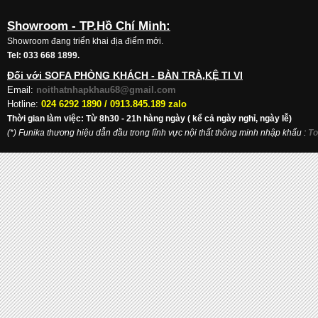
Showroom - TP.Hồ Chí Minh:
Showroom đang triển khai địa điểm mới.
Tel: 033 668 1899.
Đối với SOFA PHÒNG KHÁCH - BÀN TRÀ,KỆ TI VI
Email:
noithatnhapkhau68@gmail.com
Hotline:
024 6292 1890 /
0913.845.189 zalo
Thời gian làm việc: Từ 8h30 - 21h hàng ngày ( kể cả ngày nghỉ, ngày lễ)
(*) Funika thương hiệu dẫn đầu trong lĩnh vực nội thất thông minh nhập khẩu
:
To