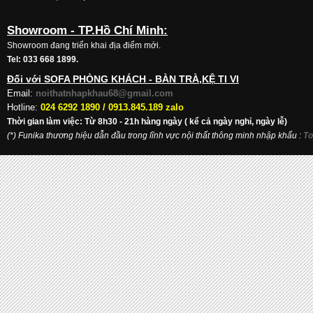
Showroom - TP.Hồ Chí Minh:
Showroom đang triển khai địa điểm mới.
Tel: 033 668 1899.
Đối với SOFA PHÒNG KHÁCH - BÀN TRÀ,KỆ TI VI
Email:
noithatnhapkhau68@gmail.com
Hotline:
024 6292 1890 /
0913.845.189 zalo
Thời gian làm việc: Từ 8h30 - 21h hàng ngày ( kể cả ngày nghỉ, ngày lễ)
(*) Funika thương hiệu dẫn đầu trong lĩnh vực nội thất thông minh nhập khẩu
:
To