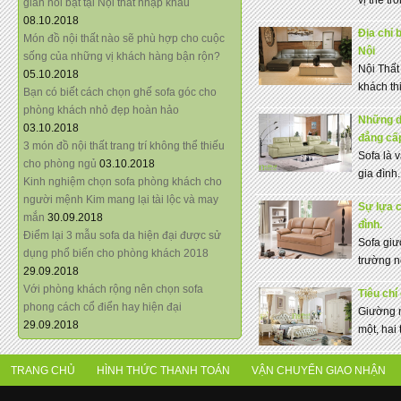
vị thế tr
giãn nổi bật tại Nội thất nhập khẩu
08.10.2018
Địa chỉ 
Món đồ nội thất nào sẽ phù hợp cho cuộc
Nội
sống của những vị khách hàng bận rộn?
Nội Thất
05.10.2018
khách thi
Bạn có biết cách chọn ghế sofa góc cho
phòng khách nhỏ đẹp hoàn hảo
Những d
03.10.2018
đẳng cấ
3 món đồ nội thất trang trí không thể thiếu
Sofa là 
cho phòng ngủ
03.10.2018
gia đình.
Kinh nghiệm chọn sofa phòng khách cho
người mệnh Kim mang lại tài lộc và may
Sự lựa 
mắn
30.09.2018
đình.
Điểm lại 3 mẫu sofa da hiện đại được sử
Sofa giư
dụng phổ biến cho phòng khách 2018
trường nộ
29.09.2018
Với phòng khách rộng nên chọn sofa
Tiêu chí
phong cách cổ điển hay hiện đại
Giường n
29.09.2018
một, hai 
TRANG CHỦ
HÌNH THỨC THANH TOÁN
VẬN CHUYỂN GIAO NHẬN