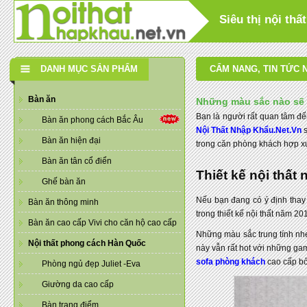
Siêu thị nội th
DANH MỤC SẢN PHẨM
CẨM NANG
,
TIN TỨC 
Bàn ăn
Những màu sắc nào sẽ l
Bạn là người rất quan tâm đế
Bàn ăn phong cách Bắc Âu
Nội Thất Nhập Khẩu.Net.Vn
Bàn ăn hiện đại
trong căn phòng khách hợp x
Bàn ăn tân cổ điển
Thiết kế nội thấ
Ghế bàn ăn
Nếu bạn đang có ý định thay 
Bàn ăn thông minh
trong thiết kế nội thất năm 2
Bàn ăn cao cấp Vivi cho căn hộ cao cấp
Những màu sắc trung tính nhẹ 
Nội thất phong cách Hàn Quốc
này vẫn rất hot với những ga
sofa phòng khách
cao cấp bở
Phòng ngủ đẹp Juliet -Eva
Giường da cao cấp
Bàn trang điểm