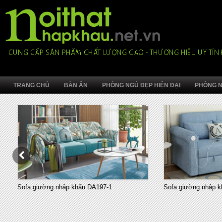
TRANG CHỦ
BÀN ĂN
PHÒNG NGỦ ĐẸP HIỆN ĐẠI
PHÒNG N
Sofa giường nhập khẩu DA197-1
Sofa giường nhập k