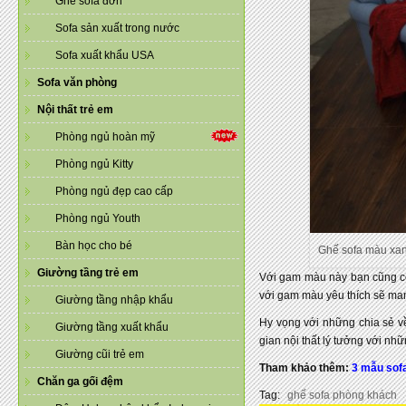
Ghế sofa đơn
Sofa sản xuất trong nước
Sofa xuất khẩu USA
Sofa văn phòng
Nội thất trẻ em
Phòng ngủ hoàn mỹ
Phòng ngủ Kitty
Phòng ngủ đẹp cao cấp
Phòng ngủ Youth
Bàn học cho bé
Ghế sofa màu xan
Giường tầng trẻ em
Với gam màu này bạn cũng có 
với gam màu yêu thích sẽ man
Giường tầng nhập khẩu
Hy vọng với những chia sẻ về
Giường tầng xuất khẩu
gian nội thất lý tưởng với nh
Giường cũi trẻ em
Tham khảo thêm:
3 mẫu sof
Chăn ga gối đệm
Tag:
ghế sofa phòng khách