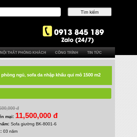
NỘI THẤT PHÒNG KHÁCH
CÔNG TRÌNH
TIN TỨC
hất phòng ngủ, sofa da nhập khẩu qui mô 1500 m2
500,000 đ
11,500,000 đ
ến mại:
phẩm:
Sofa giường BK-8001-6
h:
03 năm