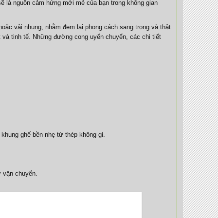
 sẽ là nguồn cảm hứng mới mẻ của bạn trong không gian
hoặc vải nhung, nhằm đem lại phong cách sang trọng và thật
t và tinh tế. Những đường cong uyển chuyển, các chi tiết
khung ghế bền nhẹ từ thép không gỉ.
ợ vận chuyển.