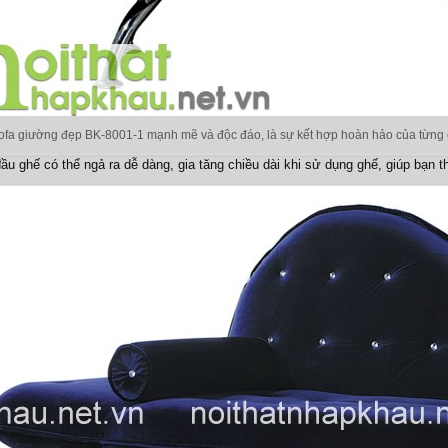
fa giường đẹp BK-8001-1 mạnh mẽ và độc đáo, là sự kết hợp hoàn hảo của từng chi t
ầu ghế có thể ngả ra dễ dàng, gia tăng chiều dài khi sử dụng ghế, giúp bạn t