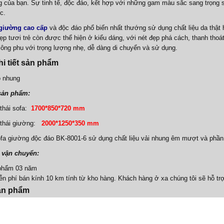
g của bạn. Sự tinh tế, độc đáo, kết hợp với những gam màu sắc sang trọng
c.
 giường cao cấp
và độc đáo phổ biến nhất thướng sử dụng chất liệu da thật 
ẹp tươi trẻ còn được thể hiện ở kiểu dáng, với nét đẹp phá cách, thanh thoá
ông phu với trọng lượng nhẹ, dễ dàng di chuyển và sử dụng.
hi tiết sản phẩm
 nhung
sản phẩm:
thái sofa:
1700*850*720 mm
thái giường:
2000*1250*350 mm
a giường độc đáo BK-8001-6 sử dụng chất liệu vải nhung êm mượt và phần 
 vận chuyển:
phẩm 03 năm
n phí bán kính 10 km tính từ kho hàng. Khách hàng ở xa chúng tôi sẽ hỗ tr
ản phẩm