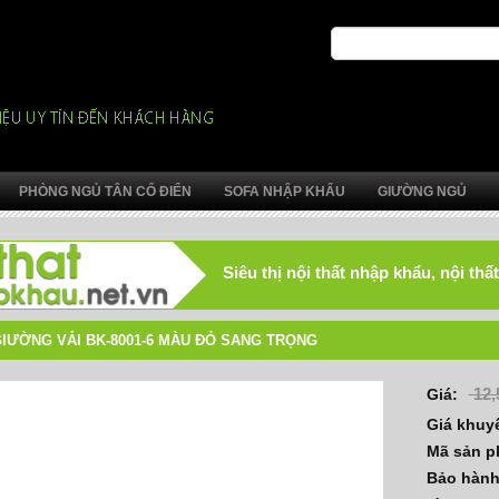
PHÒNG NGỦ TÂN CỔ ĐIỂN
SOFA NHẬP KHẨU
GIƯỜNG NGỦ
Siêu thị nội thất nhập khẩu, nội t
IƯỜNG VẢI BK-8001-6 MÀU ĐỎ SANG TRỌNG
12,
Giá:
Giá khuy
Mã sản 
Bảo hàn