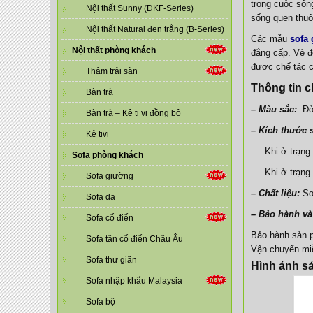
trong cuộc sốn
Nội thất Sunny (DKF-Series)
sống quen thuộ
Nội thất Natural đen trắng (B-Series)
Các mẫu
sofa
Nội thất phòng khách
đẳng cấp. Vẻ đ
được chế tác c
Thảm trải sàn
Thông tin c
Bàn trà
– Màu sắc:
Đỏ
Bàn trà – Kệ ti vi đồng bộ
– Kích thước 
Kệ tivi
Khi ở trạng 
Sofa phòng khách
Khi ở trạng 
Sofa giường
– Chất liệu:
Sof
Sofa da
– Bảo hành và
Sofa cổ điển
Bảo hành sản 
Sofa tân cổ điển Châu Âu
Vận chuyển miễ
Sofa thư giãn
Hình ảnh s
Sofa nhập khẩu Malaysia
Sofa bộ