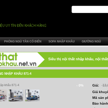
PHÒNG NGỦ TÂN CỔ ĐIỂN
SOFA NHẬP KHẨU
GIƯỜNG NGỦ
Siêu thị nội thất nhập khẩu, nội t
G NHẬP KHẨU 871-4
13,
- 0%
Giá:
Giá khuy
Mã sản 
Bảo hàn