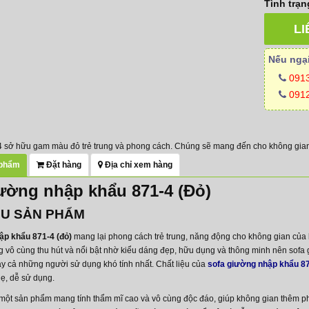
Tình trạn
LI
Nếu ngại
091
0912
 sở hữu gam màu đỏ trẻ trung và phong cách. Chúng sẽ mang đến cho không gian 
 phẩm
Đặt hàng
Địa chỉ xem hàng
ường nhập khẩu 871-4 (Đỏ)
IỆU SẢN PHẨM
ập khẩu 871-4 (đỏ)
mang lại phong cách trẻ trung, năng động cho không gian của 
vô cùng thu hút và nổi bật nhờ kiểu dáng đẹp, hữu dụng và thông minh nên sofa g
ay cả những người sử dụng khó tính nhất. Chất liệu của
sofa giường nhập khẩu 8
ẹ, dễ sử dụng.
một sản phẩm mang tính thẩm mĩ cao và vô cùng độc đáo, giúp không gian thêm phầ