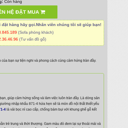
g:
Còn hàng
ÊN HỆ ĐẶT MUA
 đặt hàng hãy gọi.Nhân viên
chúng tôi
sẽ giúp bạn!
3.845.189
(Sofa phòng khách)
.36.46.96
(Tư vấn đồ gỗ)
của bạn sự tiện nghi và phong cách cùng cảm hứng tràn đầy.
bạn, giúp cảm hứng sống và làm việc luôn tràn đầy. Là dòng sản
iường nhập khẩu 871-4 hứa hẹn sẽ là món đồ nội thất thiết yếu
71-4
là vải bọc nỉ cao cấp, chống bám bụi với khung ghế gỗ kết
n trẻ trung và thời thượng. Gam màu đỏ đem lại sự thoải mái và