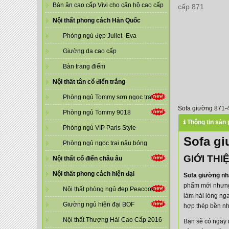
Bàn ăn cao cấp Vivi cho căn hộ cao cấp
Nội thất phong cách Hàn Quốc
Phòng ngủ đẹp Juliet -Eva
Giường da cao cấp
Bàn trang điểm
Nội thất tân cổ điển trắng
Phòng ngủ Tommy sơn ngọc trai
Sofa giường 871-4
Phòng ngủ Tommy 9018
Thông tin sản
Phòng ngủ VIP Paris Style
Sofa gi
Phòng ngủ ngọc trai nâu bóng
GIỚI TH
Nội thất cổ điển châu âu
Nội thất phong cách hiện đại
Sofa giường nh
phẩm mới nhưng 
Nội thất phòng ngủ đẹp Peacook
làm hài lòng ng
Giường ngủ hiện đại BOF
hợp thép bền nh
Nội thất Thượng Hải Cao Cấp 2016
Bạn sẽ có ngay 