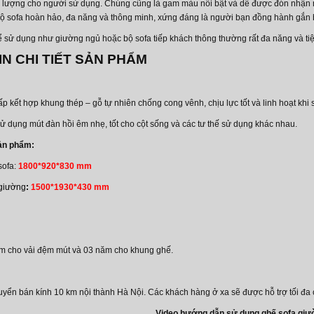
 lượng cho người sử dụng. Chúng cũng là gam màu nổi bật và dễ được đón nhận 
bộ sofa hoàn hảo, đa năng và thông minh, xứng đáng là người bạn đồng hành gắn 
 sử dụng như giường ngủ hoặc bộ sofa tiếp khách thông thường rất đa năng và ti
N CHI TIẾT SẢN PHẨM
ấp kết hợp khung thép – gỗ tự nhiên chống cong vênh, chịu lực tốt và linh hoạt khi
 dụng mút đàn hồi êm nhẹ, tốt cho cột sống và các tư thế sử dụng khác nhau.
ản phẩm:
sofa:
1800*920*830 mm
 giường
:
1500*1930*430 mm
m cho vải đệm mút và 03 năm cho khung ghế.
yển bán kính 10 km nội thành Hà Nội. Các khách hàng ở xa sẽ được hỗ trợ tối đa c
Video hướng dẫn sử dụng ghế sofa giư