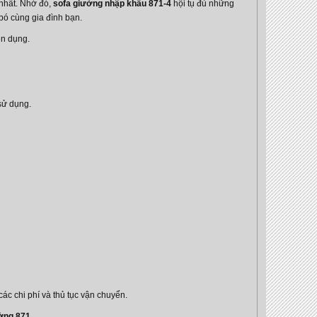
nhất. Nhờ đó,
sofa giường nhập khẩu 871-4
hội tụ đủ những
bó cùng gia đình bạn.
ện dụng.
 sử dụng.
ác chi phí và thủ tục vận chuyển.
ờng 871