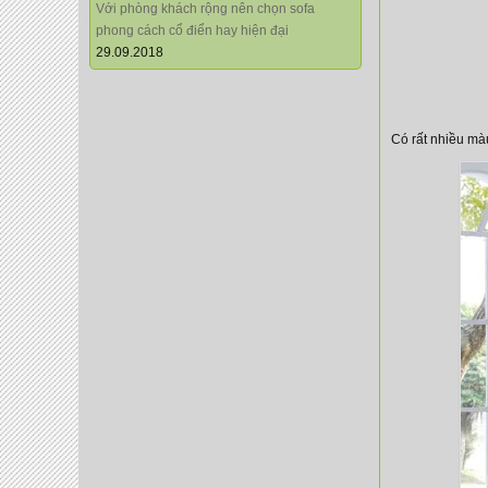
Với phòng khách rộng nên chọn sofa
phong cách cổ điển hay hiện đại
29.09.2018
Có rất nhiều mà