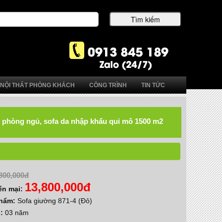
NỘI THẤT PHÒNG KHÁCH
CÔNG TRÌNH
TIN TỨC
hất phòng ngủ, sofa da nhập khẩu qui mô 1500 m2
800,000đ
13,800,000đ
ến mại:
phẩm:
Sofa giường 871-4 (Đỏ)
h:
03 năm