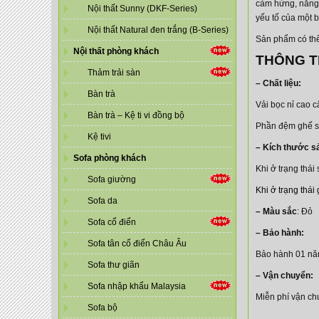
cảm hứng, năng
Nội thất Sunny (DKF-Series)
yếu tố của một 
Nội thất Natural đen trắng (B-Series)
Sản phẩm có thể
Nội thất phòng khách
THÔNG TI
Thảm trải sàn
– Chất liệu:
Bàn trà
Vải bọc nỉ cao c
Bàn trà – Kệ ti vi đồng bộ
Phần đệm ghế sử
Kệ tivi
– Kích thước s
Sofa phòng khách
Khi ở trạng thái 
Sofa giường
Khi ở trạng thái
Sofa da
– Màu sắc
: Đỏ
Sofa cổ điển
– Bảo hành:
Sofa tân cổ điển Châu Âu
Bảo hành 01 nă
Sofa thư giãn
– Vận chuyển:
Sofa nhập khẩu Malaysia
Miễn phí vận chu
Sofa bộ