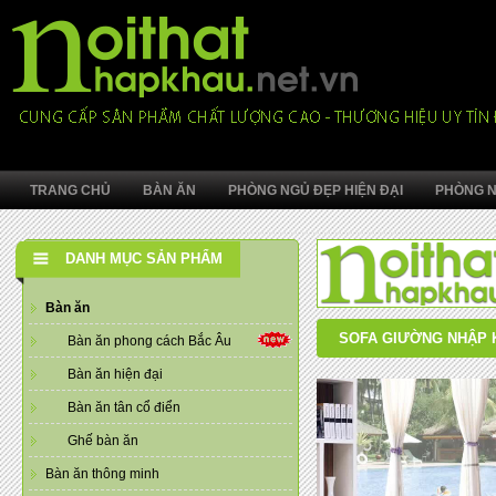
TRANG CHỦ
BÀN ĂN
PHÒNG NGỦ ĐẸP HIỆN ĐẠI
PHÒNG N
DANH MỤC SẢN PHẨM
Bàn ăn
SOFA GIƯỜNG NHẬP 
Bàn ăn phong cách Bắc Âu
Bàn ăn hiện đại
Bàn ăn tân cổ điển
Ghế bàn ăn
Bàn ăn thông minh