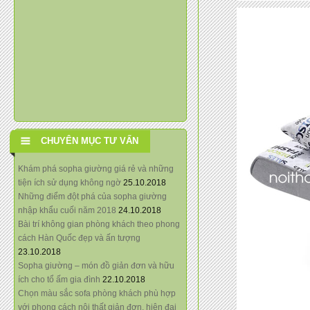
CHUYÊN MỤC TƯ VẤN
Khám phá sopha giường giá rẻ và những
tiện ích sử dụng không ngờ
25.10.2018
Những điểm đột phá của sopha giường
nhập khẩu cuối năm 2018
24.10.2018
Bài trí không gian phòng khách theo phong
cách Hàn Quốc đẹp và ấn tượng
23.10.2018
Sopha giường – món đồ giản đơn và hữu
ích cho tổ ấm gia đình
22.10.2018
Chọn màu sắc sofa phòng khách phù hợp
với phong cách nội thất giản đơn, hiện đại