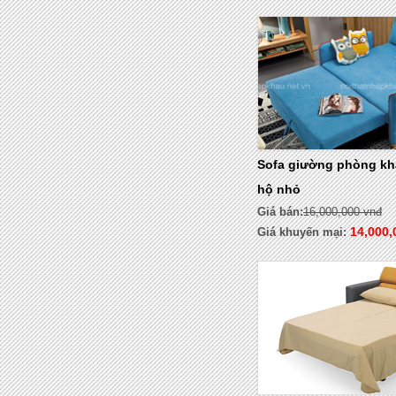
Sofa giường phòng kh
hộ nhỏ
Giá bán:
16,000,000 vnđ
14,000,
Giá khuyến mại: