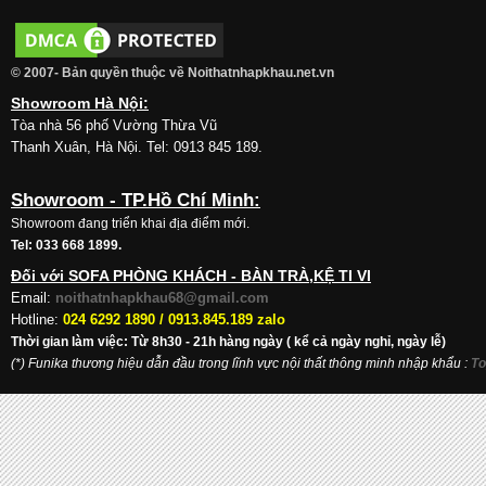
© 2007- Bản quyền thuộc về Noithatnhapkhau.net.vn
Showroom Hà Nội:
Tòa nhà 56 phố Vường Thừa Vũ
Thanh Xuân, Hà Nội. Tel: 0913 845 189.
Showroom - TP.Hồ Chí Minh:
Showroom đang triển khai địa điểm mới.
Tel: 033 668 1899.
Đối với SOFA PHÒNG KHÁCH - BÀN TRÀ,KỆ TI VI
Email:
noithatnhapkhau68@gmail.com
Hotline:
024 6292 1890 /
0913.845.189 zalo
Thời gian làm việc: Từ 8h30 - 21h hàng ngày ( kể cả ngày nghỉ, ngày lễ)
(*) Funika thương hiệu dẫn đầu trong lĩnh vực nội thất thông minh nhập khẩu
:
To