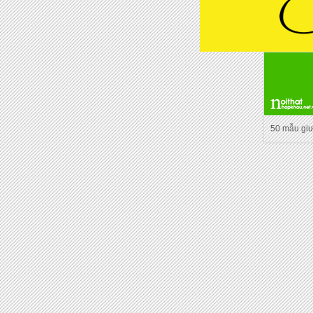
50 mẫu gi