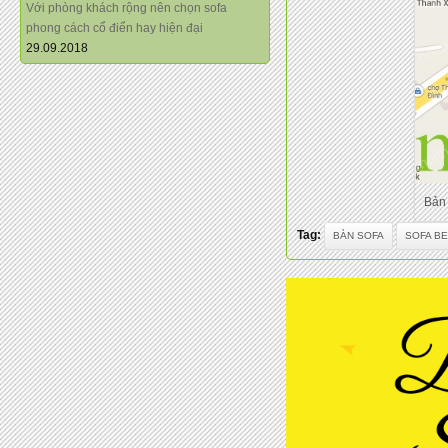
Với phòng khách rộng nên chọn sofa
phong cách cổ điển hay hiện đại
29.09.2018
Bản 
Tag:
BÀN SOFA
SOFA B