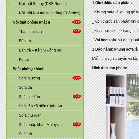
1.Giới thiệu sản phẩm:
Nội thất Sunny (DKF-Series)
_
Khung sofa
là khung gỗ t
Nội thất Natural đen trắng (B-Series)
_Kích thước sản phẩm khi ở 
Nội thất phòng khách
_Kích thước khi ở trạng thá
Thảm trải sàn
_
Vải bọc sofa
: sử dụng loạ
Bàn trà
2.Bảo hành: khung sofa là
Bàn trà – Kệ ti vi đồng bộ
Miễn phí vận chuyển và lắp 
Kệ tivi
Hình ảnh sản phẩm:
Sofa phòng khách
Sofa giường
Sofa da
Sofa cổ điển
Sofa tân cổ điển Châu Âu
Sofa thư giãn
Sofa nhập khẩu Malaysia
Sofa bộ