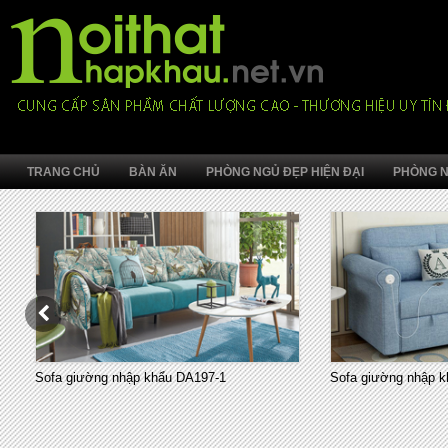
TRANG CHỦ
BÀN ĂN
PHÒNG NGỦ ĐẸP HIỆN ĐẠI
PHÒNG N
Sofa giường nhập khẩu DA197-1
Sofa giường nhập k