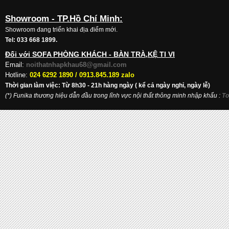
Showroom - TP.Hồ Chí Minh:
Showroom đang triển khai địa điểm mới.
Tel: 033 668 1899.
Đối với SOFA PHÒNG KHÁCH - BÀN TRÀ,KỆ TI VI
Email:
noithatnhapkhau68@gmail.com
Hotline:
024 6292 1890 /
0913.845.189 zalo
Thời gian làm việc: Từ 8h30 - 21h hàng ngày ( kể cả ngày nghỉ, ngày lễ)
(*) Funika thương hiệu dẫn đầu trong lĩnh vực nội thất thông minh nhập khẩu
:
To