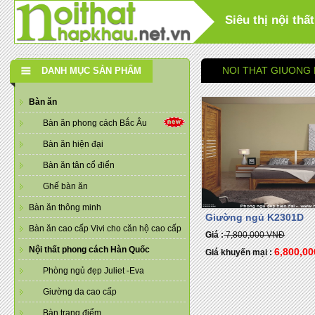
Siêu thị nội th
NOI THAT GIUONG
DANH MỤC SẢN PHẨM
Bàn ăn
Bàn ăn phong cách Bắc Âu
Bàn ăn hiện đại
Bàn ăn tân cổ điển
Ghế bàn ăn
Bàn ăn thông minh
Giường ngủ K2301D
Bàn ăn cao cấp Vivi cho căn hộ cao cấp
Giá :
7,800,000 VNĐ
Nội thất phong cách Hàn Quốc
6,800,0
Giá khuyến mại :
Phòng ngủ đẹp Juliet -Eva
Giường da cao cấp
Bàn trang điểm