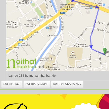
ban-do-183-hoang-van-thai-ban-do
NOI THAT DEP
NOI THAT GIA DINH
NOI THAT GIUONG NGU