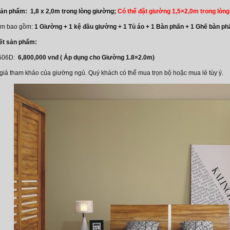
sản phẩm: 1,8 x 2,0m trong lòng giường;
Có thể đặt giường 1,5×2,0m trong lòng
ẩm bao gồm:
1 Giường + 1 kệ đầu giường + 1 Tủ áo + 1 Bàn phấn + 1 Ghế bàn ph
iết sản phẩm:
6506D:
6,800,000 vnđ ( Áp dụng cho Giường 1.8×2.0m)
 giá tham khảo của giường ngủ. Quý khách có thể mua trọn bộ hoặc mua lẻ tùy ý.