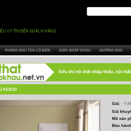
PHÒNG NGỦ TÂN CỔ ĐIỂN
SOFA NHẬP KHẨU
GIƯỜNG NGỦ
Siêu thị nội thất nhập khẩu, nội t
Ủ K2301D
7,8
Giá:
Giá khuy
Mã sản 
Bảo hàn