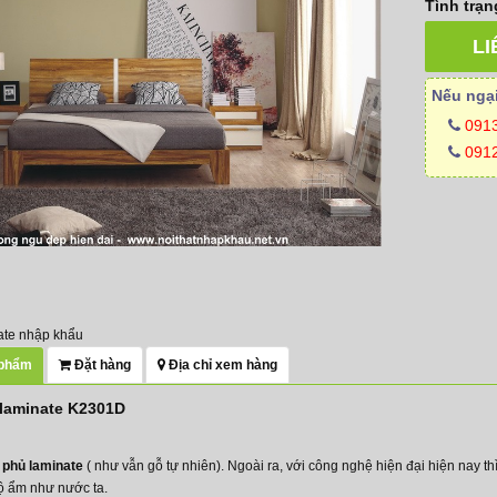
Tình trạn
LI
Nếu ngại
091
0912
ate nhập khẩu
 phẩm
Đặt hàng
Địa chỉ xem hàng
laminate K2301D
 phủ laminate
( như vẫn gỗ tự nhiên). Ngoài ra, với công nghệ hiện đại hiện nay 
 độ ẩm như nước ta.