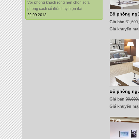
Với phòng khách rộng nên chọn sofa
phong cách cổ điển hay hiện đại
Bộ phòng ngủ 
29.09.2018
Giá bán:
31,600
Giá khuyến mại
Bộ phòng ngủ 
Giá bán:
30,600
Giá khuyến mại
- 15%