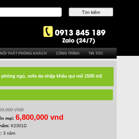
NỘI THẤT PHÒNG KHÁCH
CÔNG TRÌNH
TIN TỨC
hất phòng ngủ, sofa da nhập khẩu qui mô 1500 m2
00,000 VNĐ
6,800,000 vnd
ến mại:
phẩm:
K2301D
h:
3 năm