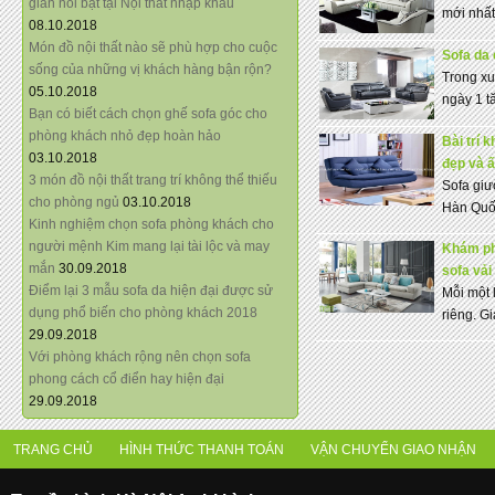
giãn nổi bật tại Nội thất nhập khẩu
mới nhất
08.10.2018
Món đồ nội thất nào sẽ phù hợp cho cuộc
Sofa da
sống của những vị khách hàng bận rộn?
Trong xu
05.10.2018
ngày 1 t
Bạn có biết cách chọn ghế sofa góc cho
phòng khách nhỏ đẹp hoàn hảo
Bài trí
03.10.2018
đẹp và 
3 món đồ nội thất trang trí không thể thiếu
Sofa giư
cho phòng ngủ
03.10.2018
Hàn Quố
Kinh nghiệm chọn sofa phòng khách cho
người mệnh Kim mang lại tài lộc và may
Khám phá
mắn
30.09.2018
sofa vải
Điểm lại 3 mẫu sofa da hiện đại được sử
Mỗi một 
dụng phổ biến cho phòng khách 2018
riêng. G
29.09.2018
Với phòng khách rộng nên chọn sofa
phong cách cổ điển hay hiện đại
29.09.2018
TRANG CHỦ
HÌNH THỨC THANH TOÁN
VẬN CHUYỂN GIAO NHẬN