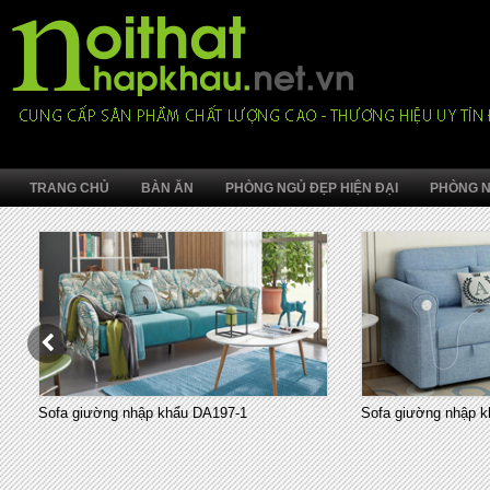
TRANG CHỦ
BÀN ĂN
PHÒNG NGỦ ĐẸP HIỆN ĐẠI
PHÒNG N
Sofa giường nhập khẩu DA197-1
Sofa giường nhập k