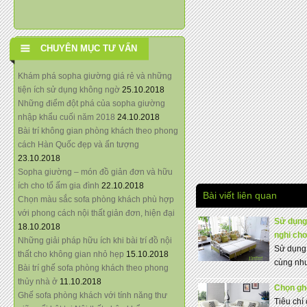
CHUYÊN MỤC TƯ VẤN
Khám phá sopha giường giá rẻ và những
tiện ích sử dụng không ngờ
25.10.2018
Những điểm đột phá của sopha giường
nhập khẩu cuối năm 2018
24.10.2018
Bài trí không gian phòng khách theo phong
cách Hàn Quốc đẹp và ấn tượng
23.10.2018
Sopha giường – món đồ giản đơn và hữu
ích cho tổ ấm gia đình
22.10.2018
Bài viết liên quan
Chọn màu sắc sofa phòng khách phù hợp
với phong cách nội thất giản đơn, hiện đại
Sử dụng
18.10.2018
nghi cho
Những giải pháp hữu ích khi bài trí đồ nội
Sử dụng
thất cho không gian nhỏ hẹp
15.10.2018
cùng như
Bài trí ghế sofa phòng khách theo phong
thủy nhà ở
11.10.2018
Chọn ghế
Ghế sofa phòng khách với tính năng thư
Tiêu chí