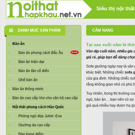
Siêu thị nội th
DANH MỤC SẢN PHẨM
CẨM NANG
Bàn ăn
Tại sao cuối năm là th
Vào dịp cuối năm, nhiều gia 
Bàn ăn phong cách Bắc Âu
giá rẻ, giúp bạn dễ dàng ch
Bàn ăn hiện đại
Sofa giường ngày nay là sản p
Bàn ăn tân cổ điển
khác biệt. Những chiếc
sofa 
của gia đình. Những chiếc sof
Ghế bàn ăn
rằng không gian nhỏ có phù 
Bàn ăn thông minh
Tuy nhiên, trong thị trường 
Bàn ăn cao cấp Vivi cho căn hộ cao cấp
ngủ, bàn ăn….bạn nên có sự tì
giá quá nhiều hay được hạ gi
Nội thất phong cách Hàn Quốc
Phòng ngủ đẹp Juliet -Eva
Giường da cao cấp
Bàn trang điểm