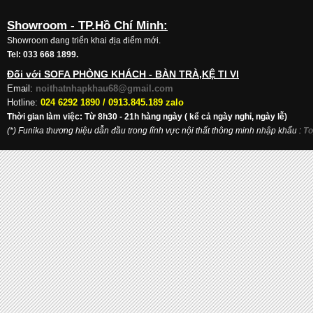
Showroom - TP.Hồ Chí Minh:
Showroom đang triển khai địa điểm mới.
Tel: 033 668 1899.
Đối với SOFA PHÒNG KHÁCH - BÀN TRÀ,KỆ TI VI
Email:
noithatnhapkhau68@gmail.com
Hotline:
024 6292 1890 /
0913.845.189 zalo
Thời gian làm việc: Từ 8h30 - 21h hàng ngày ( kể cả ngày nghỉ, ngày lễ)
(*) Funika thương hiệu dẫn đầu trong lĩnh vực nội thất thông minh nhập khẩu
:
To