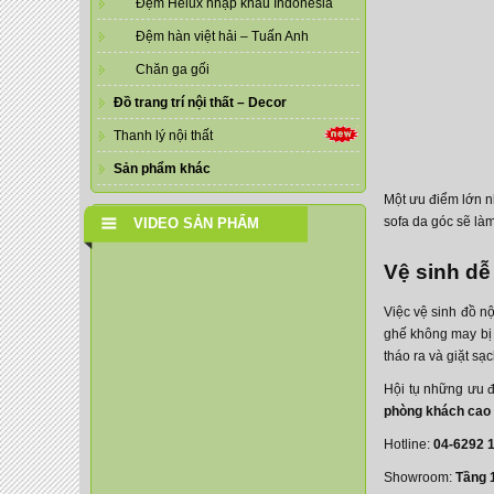
Đệm Helux nhập khẩu Indonesia
Đệm hàn việt hải – Tuấn Anh
Chăn ga gối
Đồ trang trí nội thất – Decor
Thanh lý nội thất
Sản phẩm khác
Một ưu điểm lớn nh
sofa da góc sẽ là
VIDEO SẢN PHẨM
Vệ sinh dễ
Việc vệ sinh đồ nộ
ghế không may bị 
tháo ra và giặt sạ
Hội tụ những ưu đ
phòng khách cao
Hotline:
04-6292 1
Showroom:
Tầng 