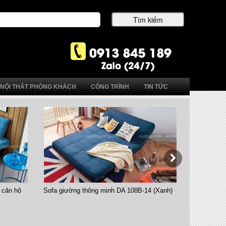
NỘI THẤT PHÒNG KHÁCH
CÔNG TRÌNH
TIN TỨC
ăn hộ
Sofa giường thông minh DA 108B-14 (Xanh)
Bàn ăn thôn