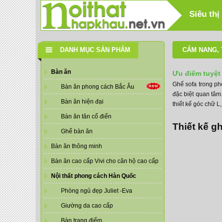
Siêu thị
DANH MỤC SẢN PHẨM
CẨM NANG
,
Bàn ăn
Ưu điểm tuyệt
Ghế sofa trong ph
Bàn ăn phong cách Bắc Âu
đặc biệt quan tâm
Bàn ăn hiện đại
thiết kế góc chữ L
Bàn ăn tân cổ điển
Thiết kế g
Ghế bàn ăn
Bàn ăn thông minh
Bàn ăn cao cấp Vivi cho căn hộ cao cấp
Nội thất phong cách Hàn Quốc
Phòng ngủ đẹp Juliet -Eva
Giường da cao cấp
Bàn trang điểm