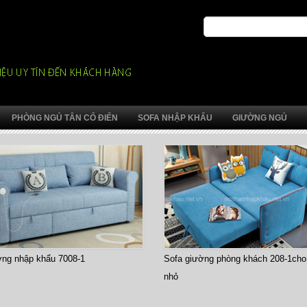
PHÒNG NGỦ TÂN CỔ ĐIỂN
SOFA NHẬP KHẨU
GIƯỜNG NGỦ
g nhập khẩu 7008-1
Sofa giường phòng khách 208-1cho c
nhỏ