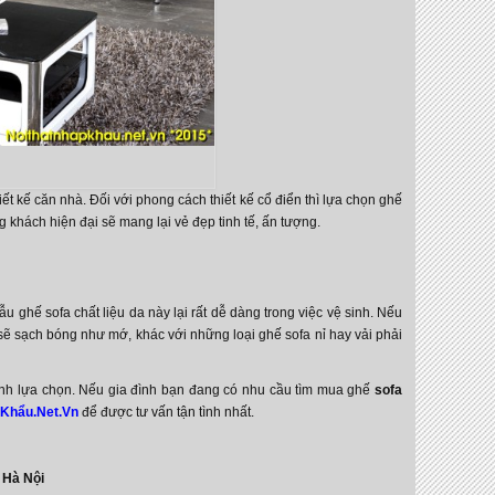
ết kế căn nhà. Đối với phong cách thiết kế cổ điển thì lựa chọn ghế
khách hiện đại sẽ mang lại vẻ đẹp tinh tế, ấn tượng.
u ghế sofa chất liệu da này lại rất dễ dàng trong việc vệ sinh. Nếu
ẽ sạch bóng như mớ, khác với những loại ghế sofa nỉ hay vải phải
 đình lựa chọn. Nếu gia đình bạn đang có nhu cầu tìm mua ghế
sofa
 Khẩu.Net.Vn
để được tư vấn tận tình nhất.
 Hà Nội