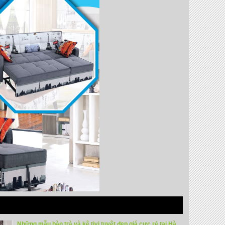
Những mẫu bàn trà và kệ tivi tuyệt đẹp giá cực rẻ tại Hà