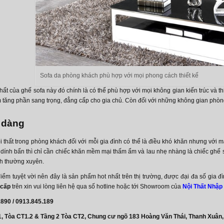
Sofa da phòng khách phù hợp với mọi phong cách thiết kế
ất của ghế sofa này đó chính là có thể phù hợp với mọi không gian kiến trúc và thi
m tăng phần sang trọng, đẳng cấp cho gia chủ. Còn đối với những không gian phòng 
 dàng
i thất trong phòng khách đối với mỗi gia đình có thể là điều khó khăn nhưng với mẫ
dính bẩn thì chỉ cần chiếc khăn mềm mại thấm ẩm và lau nhẹ nhàng là chiếc ghế s
ch thường xuyên.
iểm tuyệt vời nên đây là sản phẩm hot nhất trên thị trường, được đại đa số gia
 cấp
trên xin vui lòng liên hệ qua số hotline hoặc tới Showroom của
Nội Thất Nhập
890 /
0913.845.189
1, Tòa CT1.2 & Tầng 2 Tòa CT2, Chung cư ngõ 183 Hoàng Văn Thái, Thanh Xuân,