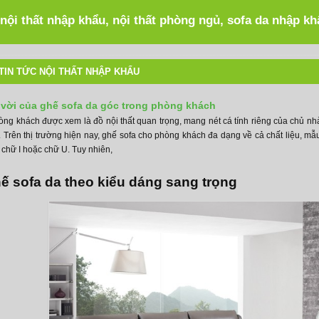
 nội thất nhập khẩu, nội thất phòng ngủ, sofa da nhập k
TIN TỨC NỘI THẤT NHẬP KHẨU
 vời của ghế sofa da góc trong phòng khách
òng khách được xem là đồ nội thất quan trọng, mang nét cá tính riêng của chủ nhà
. Trên thị trường hiện nay, ghế sofa cho phòng khách đa dạng về cả chất liệu, mẫ
, chữ I hoặc chữ U. Tuy nhiên,
hế sofa da theo kiểu dáng sang trọng