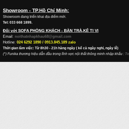
Showroom - TP.Hồ Chí Minh:
Showroom đang triển khai địa điểm mới.
Tel: 033 668 1899.
Đối với SOFA PHÒNG KHÁCH - BÀN TRÀ,KỆ TI VI
Email:
noithatnhapkhau68@gmail.com
Hotline:
024 6292 1890 /
0913.845.189 zalo
Thời gian làm việc: Từ 8h30 - 21h hàng ngày ( kể cả ngày nghỉ, ngày lễ)
(*) Funika thương hiệu dẫn đầu trong lĩnh vực nội thất thông minh nhập khẩu
:
To