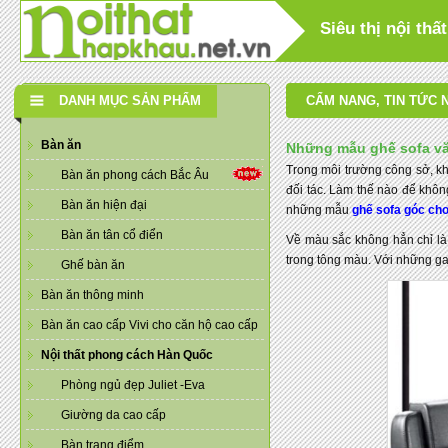
Siêu thị nội th
DANH MỤC SẢN PHẨM
CẨM NANG
,
TIN TỨC 
Bàn ăn
Những mẫu ghế sofa vă
Trong môi trường công sở, kh
Bàn ăn phong cách Bắc Âu
đối tác. Làm thế nào để khôn
Bàn ăn hiện đại
những mẫu
ghế sofa góc ch
Bàn ăn tân cổ điển
Về màu sắc không hẳn chỉ là
trong tông màu. Với những gam
Ghế bàn ăn
Bàn ăn thông minh
Bàn ăn cao cấp Vivi cho căn hộ cao cấp
Nội thất phong cách Hàn Quốc
Phòng ngủ đẹp Juliet -Eva
Giường da cao cấp
Bàn trang điểm