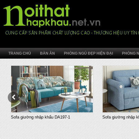
TRANG CHỦ
BÀN ĂN
PHÒNG NGỦ ĐẸP HIỆN ĐẠI
PHÒNG N
Sofa giường nhập khẩu DA197-1
Sofa giường nhập k