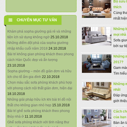
Bộ sưu t
thích
Cùng th
nhất hiện
CHUYÊN MỤC TƯ VẤN
Những bi
Khám phá sopha giường giá rẻ và những
mọi nhà
tiện ích sử dụng không ngờ
25.10.2018
Sofa giươ
Những điểm đột phá của sopha giường
bởi sự ti
nhập khẩu cuối năm 2018
24.10.2018
Bài trí không gian phòng khách theo phong
Những mà
cách Hàn Quốc đẹp và ấn tượng
2017?
23.10.2018
Gam màu 
Sopha giường – món đồ giản đơn và hữu
Tìm hiểu 
ích cho tổ ấm gia đình
22.10.2018
Chọn màu sắc sofa phòng khách phù hợp
Những mẫ
với phong cách nội thất giản đơn, hiện đại
nhất
18.10.2018
Đáp ứng 
Những giải pháp hữu ích khi bài trí đồ nội
giới thi
thất cho không gian nhỏ hẹp
15.10.2018
Bài trí ghế sofa phòng khách theo phong
Cách chọ
thủy nhà ở
11.10.2018
của bạn
Ghế sofa phòng khách với tính năng thư
Bàn ăn l