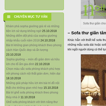
CHUYÊN MỤC TƯ VẤN
Sofa thư giãn ch
Khám phá sopha giường giá rẻ và những
tiện ích sử dụng không ngờ
25.10.2018
– Sofa thư giãn tâ
Những điểm đột phá của sopha giường
Khác hẳn với thiết kế sofa t
nhập khẩu cuối năm 2018
24.10.2018
những mẫu sofa dài hoặc sofa
Bài trí không gian phòng khách theo phong
khi ngồi người dùng có thể t
cách Hàn Quốc đẹp và ấn tượng
23.10.2018
Sopha giường – món đồ giản đơn và hữu
ích cho tổ ấm gia đình
22.10.2018
Chọn màu sắc sofa phòng khách phù hợp
với phong cách nội thất giản đơn, hiện đại
18.10.2018
Những giải pháp hữu ích khi bài trí đồ nội
thất cho không gian nhỏ hẹp
15.10.2018
Bài trí ghế sofa phòng khách theo phong
thủy nhà ở
11.10.2018
Ghế sofa phòng khách với tính năng thư