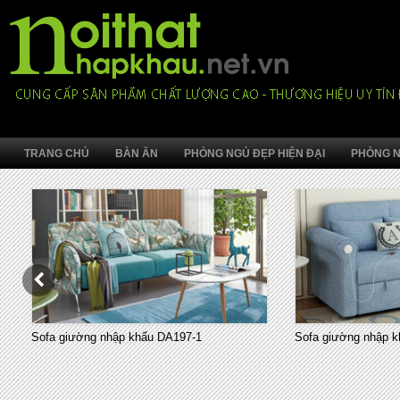
TRANG CHỦ
BÀN ĂN
PHÒNG NGỦ ĐẸP HIỆN ĐẠI
PHÒNG N
Sofa giường nhập khẩu 7008-1
Sofa giường phòng 
nhỏ