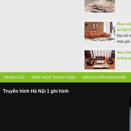
Mua sofa
tại Nội 
Địa chỉ 
mức giá t
Mẹo chọ
không gi
TRANG CHỦ
HÌNH THỨC THANH TOÁN
VẬN CHUYỂN GIAO NHẬN
Truyền hình Hà Nội 1 ghi hình