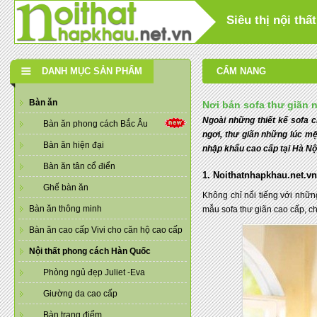
Siêu thị nội th
DANH MỤC SẢN PHẨM
CẨM NANG
Bàn ăn
Nơi bán sofa thư giãn n
Ngoài những thiết kế sofa 
Bàn ăn phong cách Bắc Âu
ngơi, thư giãn những lúc mệ
Bàn ăn hiện đại
nhập khẩu cao cấp tại Hà Nội
Bàn ăn tân cổ điển
1. Noithatnhapkhau.net.v
Ghế bàn ăn
Không chỉ nổi tiếng với nhữ
Bàn ăn thông minh
mẫu sofa thư giãn cao cấp, c
Bàn ăn cao cấp Vivi cho căn hộ cao cấp
Nội thất phong cách Hàn Quốc
Phòng ngủ đẹp Juliet -Eva
Giường da cao cấp
Bàn trang điểm