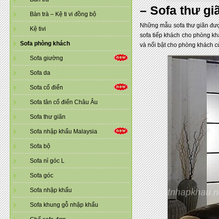
– Sofa thư gi
Bàn trà – Kệ ti vi đồng bộ
Những mẫu sofa thư giãn đượ
Kệ tivi
sofa tiếp khách cho phòng kh
Sofa phòng khách
và nổi bật cho phòng khách c
Sofa giường
Sofa da
Sofa cổ điển
Sofa tân cổ điển Châu Âu
Sofa thư giãn
Sofa nhập khẩu Malaysia
Sofa bộ
Sofa nỉ góc L
Sofa góc
Sofa nhập khẩu
Sofa khung gỗ nhập khẩu