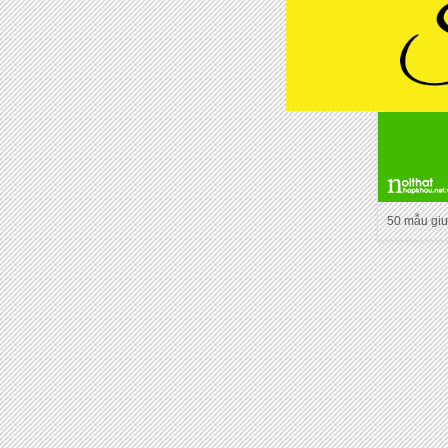
50 mẫu gi