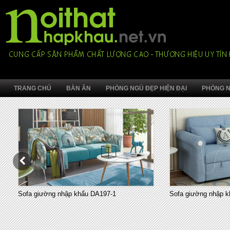
TRANG CHỦ
BÀN ĂN
PHÒNG NGỦ ĐẸP HIỆN ĐẠI
PHÒNG N
Sofa giường nhập khẩu DA197-1
Sofa giường nhập k