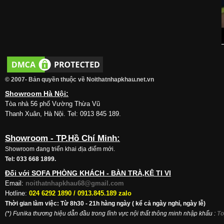
© 2007- Bản quyền thuộc về Noithatnhapkhau.net.vn
Showroom Hà Nội:
Tòa nhà 56 phố Vường Thừa Vũ
Thanh Xuân, Hà Nội. Tel: 0913 845 189.
Showroom - TP.Hồ Chí Minh:
Showroom đang triển khai địa điểm mới.
Tel: 033 668 1899.
Đối với SOFA PHÒNG KHÁCH - BÀN TRÀ,KỆ TI VI
Email:
noithatnhapkhau68@gmail.com
Hotline:
024 6292 1890 /
0913.845.189 zalo
Thời gian làm việc: Từ 8h30 - 21h hàng ngày ( kể cả ngày nghỉ, ngày lễ)
(*) Funika thương hiệu dẫn đầu trong lĩnh vực nội thất thông minh nhập khẩu
:
To