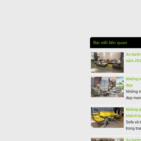
Bài viết liên quan
Xu hướn
năm 20
Những mẫ
đẹp
Những mẫ
đẹp mang
Những ph
khách t
Sofa và 
trong tran
Xu hướn