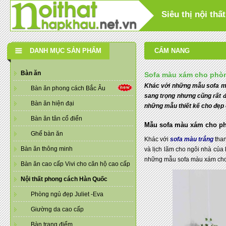
Siêu thị nội th
DANH MỤC SẢN PHẨM
CẨM NANG
Bàn ăn
Sofa màu xám cho phòn
Khác với những mẫu sofa m
Bàn ăn phong cách Bắc Âu
sang trọng nhưng cũng rất đ
Bàn ăn hiện đại
những mẫu thiết kế cho đẹp
Bàn ăn tân cổ điển
Mẫu sofa màu xám cho phò
Ghế bàn ăn
Khác với
sofa màu trắng
than
Bàn ăn thông minh
và lịch lãm cho ngôi nhà củ
những mẫu sofa màu xám cho 
Bàn ăn cao cấp Vivi cho căn hộ cao cấp
Nội thất phong cách Hàn Quốc
Phòng ngủ đẹp Juliet -Eva
Giường da cao cấp
Bàn trang điểm