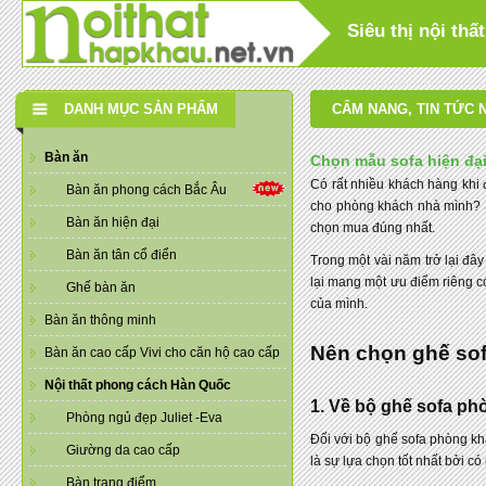
Siêu thị nội th
DANH MỤC SẢN PHẨM
CẨM NANG
,
TIN TỨC 
Bàn ăn
Chọn mẫu sofa hiện đạ
Có rất nhiều khách hàng khi
Bàn ăn phong cách Bắc Âu
cho phòng khách nhà mình? S
Bàn ăn hiện đại
chọn mua đúng nhất.
Bàn ăn tân cổ điển
Trong một vài năm trở lại đây
lại mang một ưu điểm riêng c
Ghế bàn ăn
của mình.
Bàn ăn thông minh
Nên chọn ghế sof
Bàn ăn cao cấp Vivi cho căn hộ cao cấp
Nội thất phong cách Hàn Quốc
1. Về bộ ghế sofa ph
Phòng ngủ đẹp Juliet -Eva
Đối với bộ ghế sofa phòng kh
Giường da cao cấp
là sự lựa chọn tốt nhất bởi có
Bàn trang điểm