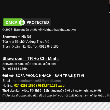
© 2007- Bản quyền thuộc về Noithatnhapkhau.net.vn
Showroom Hà Nội:
Tòa nhà 56 phố Vường Thừa Vũ
Thanh Xuân, Hà Nội. Tel: 0913 845 189.
Showroom - TP.Hồ Chí Minh:
Showroom đang triển khai địa điểm mới.
Tel: 033 668 1899.
Đối với SOFA PHÒNG KHÁCH - BÀN TRÀ,KỆ TI VI
Email:
noithatnhapkhau68@gmail.com
Hotline:
024 6292 1890 /
0913.845.189 zalo
Thời gian làm việc: Từ 8h30 - 21h hàng ngày ( kể cả ngày nghỉ, ngày lễ)
(*) Funika thương hiệu dẫn đầu trong lĩnh vực nội thất thông minh nhập khẩu
:
To