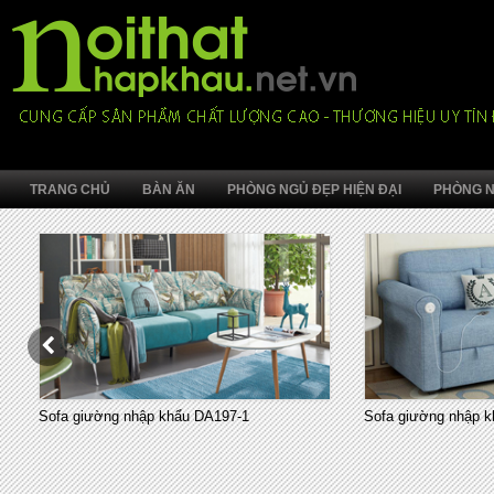
TRANG CHỦ
BÀN ĂN
PHÒNG NGỦ ĐẸP HIỆN ĐẠI
PHÒNG N
Sofa giường nhập khẩu DA197-1
Sofa giường nhập k