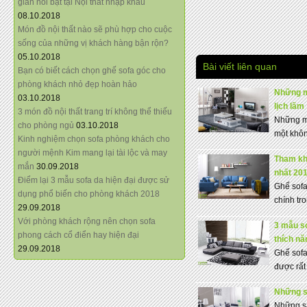
giãn nổi bật tại Nội thất nhập khẩu
08.10.2018
Món đồ nội thất nào sẽ phù hợp cho cuộc
sống của những vị khách hàng bận rộn?
05.10.2018
Bài viết liên quan
Bạn có biết cách chọn ghế sofa góc cho
phòng khách nhỏ đẹp hoàn hảo
Những m
03.10.2018
lịch lãm
3 món đồ nội thất trang trí không thể thiếu
Những mẫ
cho phòng ngủ
03.10.2018
một khôn
Kinh nghiệm chọn sofa phòng khách cho
người mệnh Kim mang lại tài lộc và may
Tham kh
mắn
30.09.2018
nhất 20
Điểm lại 3 mẫu sofa da hiện đại được sử
Ghế sofa
dụng phổ biến cho phòng khách 2018
chính tro
29.09.2018
Với phòng khách rộng nên chọn sofa
3 mẫu s
phong cách cổ điển hay hiện đại
thích n
29.09.2018
Ghế
sof
được rất 
Những sa
Những sa