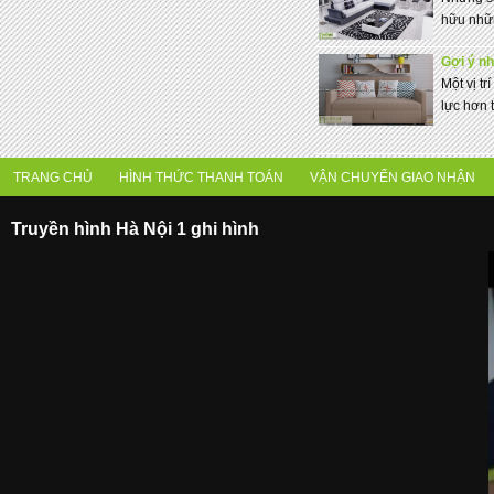
hữu nhữn
Gợi ý nh
Một vị tr
lực hơn t
TRANG CHỦ
HÌNH THỨC THANH TOÁN
VẬN CHUYỂN GIAO NHẬN
Truyền hình Hà Nội 1 ghi hình