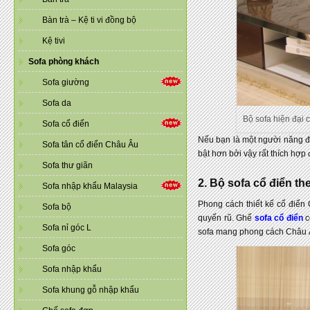
Bàn trà – Kệ ti vi đồng bộ
Kệ tivi
Sofa phòng khách
Sofa giường
Sofa da
Bộ sofa hiện đại 
Sofa cổ điển
Nếu bạn là một người năng độ
Sofa tân cổ điển Châu Âu
bật hơn bởi vậy rất thích hợp
Sofa thư giãn
2. Bộ sofa cổ điển t
Sofa nhập khẩu Malaysia
Phong cách thiết kế cổ điển
Sofa bộ
quyến rũ. Ghế
sofa cổ điển
c
Sofa nỉ góc L
sofa mang phong cách Châu Â
Sofa góc
Sofa nhập khẩu
Sofa khung gỗ nhập khẩu