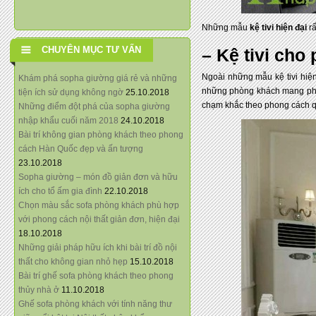
Những mẫu
kệ tivi hiện đại
rấ
CHUYÊN MỤC TƯ VẤN
– Kệ tivi cho
Ngoài những mẫu kệ tivi hiệ
Khám phá sopha giường giá rẻ và những
những phòng khách mang phon
tiện ích sử dụng không ngờ
25.10.2018
chạm khắc theo phong cách q
Những điểm đột phá của sopha giường
nhập khẩu cuối năm 2018
24.10.2018
Bài trí không gian phòng khách theo phong
cách Hàn Quốc đẹp và ấn tượng
23.10.2018
Sopha giường – món đồ giản đơn và hữu
ích cho tổ ấm gia đình
22.10.2018
Chọn màu sắc sofa phòng khách phù hợp
với phong cách nội thất giản đơn, hiện đại
18.10.2018
Những giải pháp hữu ích khi bài trí đồ nội
thất cho không gian nhỏ hẹp
15.10.2018
Bài trí ghế sofa phòng khách theo phong
thủy nhà ở
11.10.2018
Ghế sofa phòng khách với tính năng thư