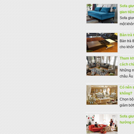
Sofa gi
gian tiệ
Sofa giư
một không
Bàn trà 
Bàn trà 
cho khôn
Tham kh
cách ch
Những mẫ
châu Âu 
Có nên 
không?
Chọn bộ 
giảm bớt
Sofa giư
hướng nộ