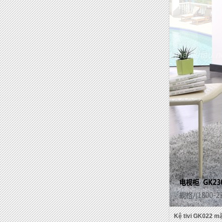
Kệ tivi GK022 mặ