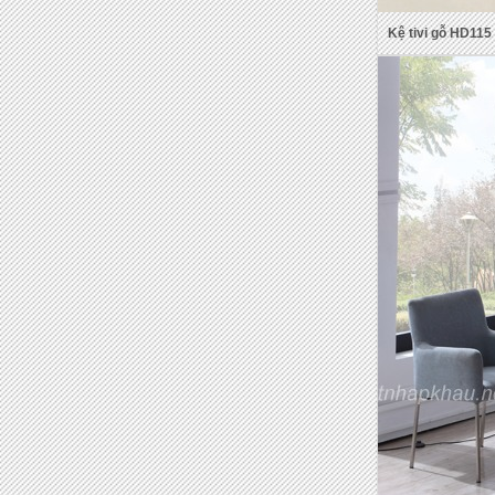
Kệ tivi gỗ HD115