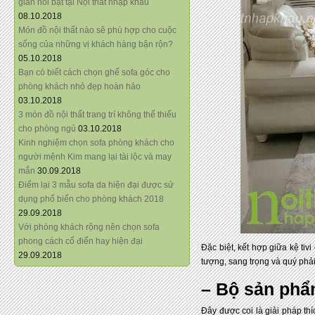
giãn nổi bật tại Nội thất nhập khẩu
08.10.2018
Món đồ nội thất nào sẽ phù hợp cho cuộc
sống của những vị khách hàng bận rộn?
05.10.2018
Bạn có biết cách chọn ghế sofa góc cho
phòng khách nhỏ đẹp hoàn hảo
03.10.2018
3 món đồ nội thất trang trí không thể thiếu
cho phòng ngủ
03.10.2018
Kinh nghiệm chọn sofa phòng khách cho
người mệnh Kim mang lại tài lộc và may
mắn
30.09.2018
Điểm lại 3 mẫu sofa da hiện đại được sử
dụng phổ biến cho phòng khách 2018
29.09.2018
Với phòng khách rộng nên chọn sofa
phong cách cổ điển hay hiện đại
Đặc biệt, kết hợp giữa kệ tiv
29.09.2018
tượng, sang trọng và quý phả
– Bộ sản phẩm
Đây được coi là giải pháp th