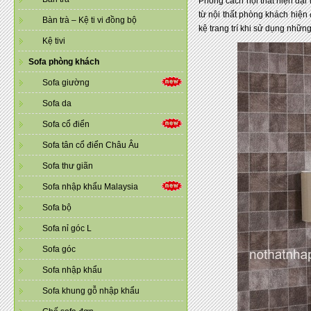
Phong cách nội thất hiện đại 
từ nội thất phòng khách hiện 
Bàn trà – Kệ ti vi đồng bộ
kệ trang trí khi sử dụng những
Kệ tivi
Sofa phòng khách
Sofa giường
Sofa da
Sofa cổ điển
Sofa tân cổ điển Châu Âu
Sofa thư giãn
Sofa nhập khẩu Malaysia
Sofa bộ
Sofa nỉ góc L
Sofa góc
Sofa nhập khẩu
Sofa khung gỗ nhập khẩu