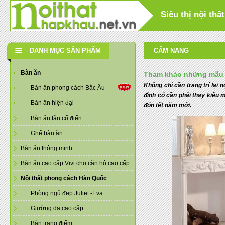
Siêu thị nội th
DANH MỤC SẢN PHẨM
CẨM NANG
Bàn ăn
Tham khảo những mẫu k
Không chỉ cần trang trí lại
Bàn ăn phong cách Bắc Âu
đình có cần phải thay kiểu 
Bàn ăn hiện đại
đón tết năm mới.
Bàn ăn tân cổ điển
Ghế bàn ăn
Bàn ăn thông minh
Bàn ăn cao cấp Vivi cho căn hộ cao cấp
Nội thất phong cách Hàn Quốc
Phòng ngủ đẹp Juliet -Eva
Giường da cao cấp
Bàn trang điểm