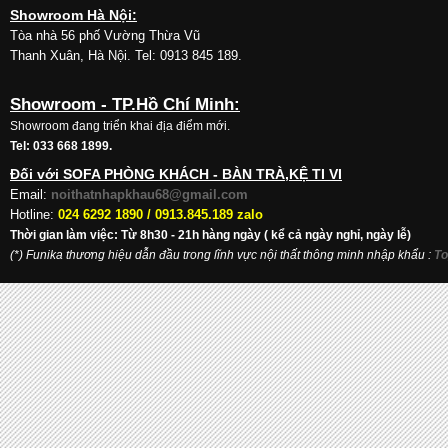
Showroom Hà Nội:
Tòa nhà 56 phố Vường Thừa Vũ
Thanh Xuân, Hà Nội. Tel: 0913 845 189.
Showroom - TP.Hồ Chí Minh:
Showroom đang triển khai địa điểm mới.
Tel: 033 668 1899.
Đối với SOFA PHÒNG KHÁCH - BÀN TRÀ,KỆ TI VI
Email:
noithatnhapkhau68@gmail.com
Hotline:
024 6292 1890 /
0913.845.189 zalo
Thời gian làm việc: Từ 8h30 - 21h hàng ngày ( kể cả ngày nghỉ, ngày lễ)
(*) Funika thương hiệu dẫn đầu trong lĩnh vực nội thất thông minh nhập khẩu
:
To