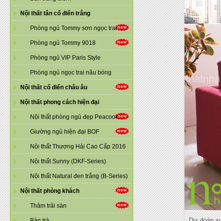
Nội thất tân cổ điển trắng
Phòng ngủ Tommy sơn ngọc trai
Phòng ngủ Tommy 9018
Phòng ngủ VIP Paris Style
Phòng ngủ ngọc trai nâu bóng
Nội thất cổ điển châu âu
Nội thất phong cách hiện đại
Nội thất phòng ngủ đẹp Peacook
Giường ngủ hiện đại BOF
Nội thất Thượng Hải Cao Cấp 2016
Nội thất Sunny (DKF-Series)
Nội thất Natural đen trắng (B-Series)
Nội thất phòng khách
Thảm trải sàn
Dự đoán xu
Bàn trà