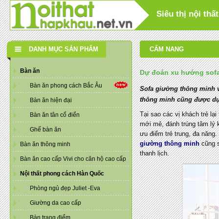
Siêu thị nội th
DANH MỤC SẢN PHẨM
CẨM NANG
Bàn ăn
Dự đoán xu hướng sofa
Bàn ăn phong cách Bắc Âu
Sofa giường thông minh v
thông minh cũng được dự 
Bàn ăn hiện đại
Tại sao các vị khách trẻ l
Bàn ăn tân cổ điển
mới mẻ, đánh trúng tâm lý 
Ghế bàn ăn
ưu điểm trẻ trung, đa năng.
giường thông minh
cũng s
Bàn ăn thông minh
thanh lịch.
Bàn ăn cao cấp Vivi cho căn hộ cao cấp
Nội thất phong cách Hàn Quốc
Phòng ngủ đẹp Juliet -Eva
Giường da cao cấp
Bàn trang điểm