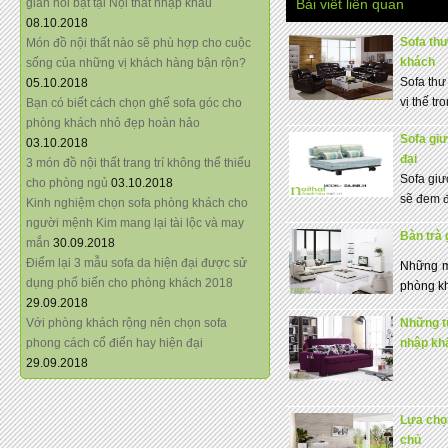
giãn nổi bật tại Nội thất nhập khẩu
Bài viết liên quan
08.10.2018
Sofa thư
Món đồ nội thất nào sẽ phù hợp cho cuộc
khách
sống của những vị khách hàng bận rộn?
Sofa thư
05.10.2018
vị thế tr
Bạn có biết cách chọn ghế sofa góc cho
phòng khách nhỏ đẹp hoàn hảo
Sofa gi
03.10.2018
đại
3 món đồ nội thất trang trí không thể thiếu
Sofa giư
cho phòng ngủ
03.10.2018
sẽ đem đ
Kinh nghiệm chọn sofa phòng khách cho
người mệnh Kim mang lại tài lộc và may
Bàn trà 
mắn
30.09.2018
Điểm lại 3 mẫu sofa da hiện đại được sử
Những mẫ
dụng phổ biến cho phòng khách 2018
phòng kh
29.09.2018
Với phòng khách rộng nên chọn sofa
Những t
phong cách cổ điển hay hiện đại
nhập kh
29.09.2018
Lựa chọn
chủ