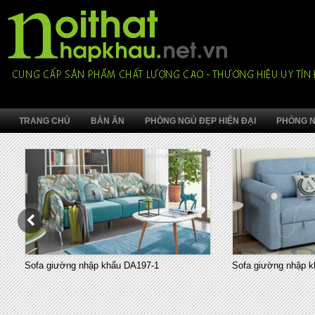
TRANG CHỦ
BÀN ĂN
PHÒNG NGỦ ĐẸP HIỆN ĐẠI
PHÒNG N
Sofa giường nhập khẩu DA197-1
Sofa giường nhập k