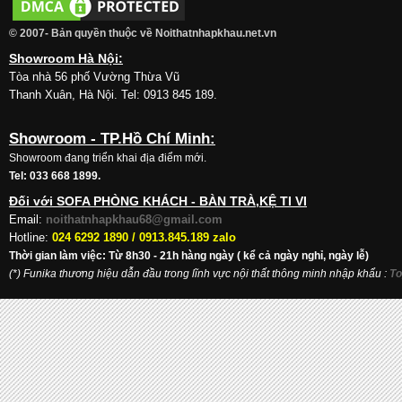
© 2007- Bản quyền thuộc về Noithatnhapkhau.net.vn
Showroom Hà Nội:
Tòa nhà 56 phố Vường Thừa Vũ
Thanh Xuân, Hà Nội. Tel: 0913 845 189.
Showroom - TP.Hồ Chí Minh:
Showroom đang triển khai địa điểm mới.
Tel: 033 668 1899.
Đối với SOFA PHÒNG KHÁCH - BÀN TRÀ,KỆ TI VI
Email:
noithatnhapkhau68@gmail.com
Hotline:
024 6292 1890 /
0913.845.189 zalo
Thời gian làm việc: Từ 8h30 - 21h hàng ngày ( kể cả ngày nghỉ, ngày lễ)
(*) Funika thương hiệu dẫn đầu trong lĩnh vực nội thất thông minh nhập khẩu
:
To