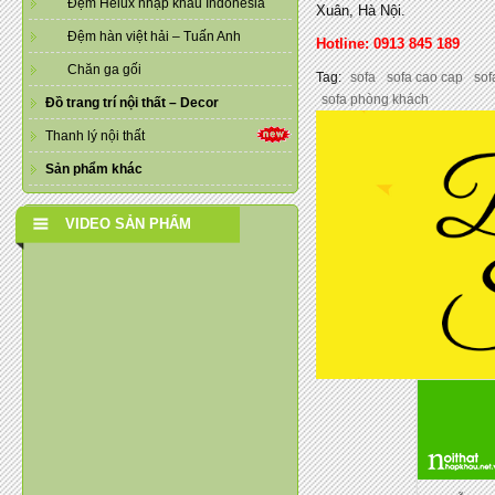
Đệm Helux nhập khẩu Indonesia
Xuân, Hà Nội.
Đệm hàn việt hải – Tuấn Anh
Hotline: 0913 845 189
Chăn ga gối
Tag:
sofa
sofa cao cap
sof
sofa phòng khách
Đồ trang trí nội thất – Decor
Thanh lý nội thất
Sản phẩm khác
VIDEO SẢN PHẨM