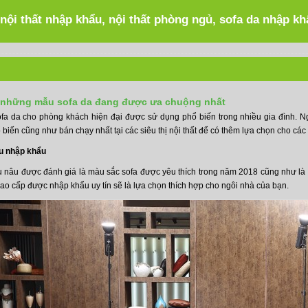
 nội thất nhập khẩu, nội thất phòng ngủ, sofa da nhập k
 những mẫu sofa da đang được ưa chuộng nhất
sofa da cho phòng khách hiện đại được sử dụng phổ biến trong nhiều gia đình.
biến cũng như bán chạy nhất tại các siêu thị nội thất để có thêm lựa chọn cho c
u nhập khẩu
nâu được đánh giá là màu sắc sofa được yêu thích trong năm 2018 cũng như là mà
ao cấp được nhập khẩu uy tín sẽ là lựa chọn thích hợp cho ngôi nhà của bạn.