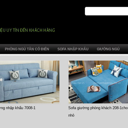
PHÒNG NGỦ TÂN CỔ ĐIỂN
SOFA NHẬP KHẨU
GIƯỜNG NGỦ
ờng nhập khẩu 7008-1
Sofa giường phòng khách 208-1cho
nhỏ