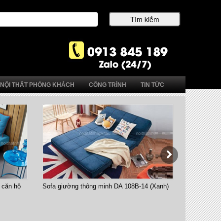
NỘI THẤT PHÒNG KHÁCH
CÔNG TRÌNH
TIN TỨC
 căn hộ
Sofa giường thông minh DA 108B-14 (Xanh)
Bàn ăn thô