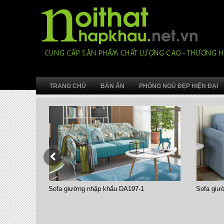
TRANG CHỦ
BÀN ĂN
PHÒNG NGỦ ĐẸP HIỆN ĐẠI
Sofa giường nhập khẩu DA197-1
Sofa giư