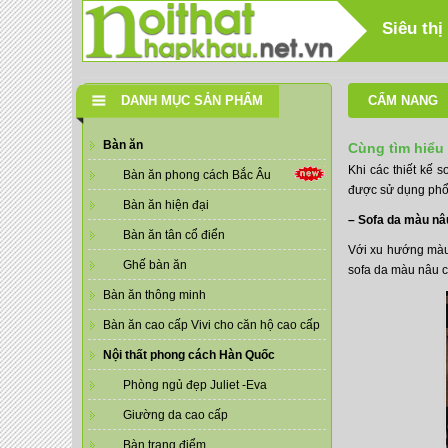
Siêu thị
DANH MỤC SẢN PHẨM
CẨM NANG
Bàn ăn
Cùng tìm hiểu
Khi các thiết kế 
Bàn ăn phong cách Bắc Âu
được sử dụng phổ 
Bàn ăn hiện đại
– Sofa da màu nâ
Bàn ăn tân cổ điển
Với xu hướng màu 
Ghế bàn ăn
sofa da màu nâu c
Bàn ăn thông minh
Bàn ăn cao cấp Vivi cho căn hộ cao cấp
Nội thất phong cách Hàn Quốc
Phòng ngủ đẹp Juliet -Eva
Giường da cao cấp
Bàn trang điểm