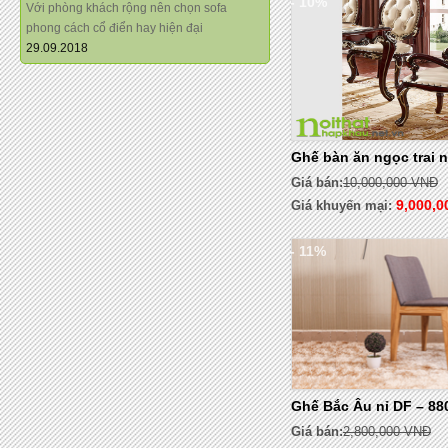
- 10%
Với phòng khách rộng nên chọn sofa
phong cách cổ điển hay hiện đại
29.09.2018
Ghế bàn ăn ngọc trai
Giá bán:
10,000,000 VNĐ
9,000,
Giá khuyến mại:
- 11%
Ghế Bắc Âu nỉ DF – 88
Giá bán:
2,800,000 VNĐ