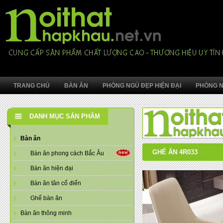
TRANG CHỦ
BÀN ĂN
PHÒNG NGỦ ĐẸP HIỆN ĐẠI
PHÒNG N
DANH MỤC SẢN PHẨM
Bàn ăn
GHẾ ĂN 4R033
Bàn ăn phong cách Bắc Âu
Bàn ăn hiện đại
Bàn ăn tân cổ điển
Ghế bàn ăn
Bàn ăn thông minh