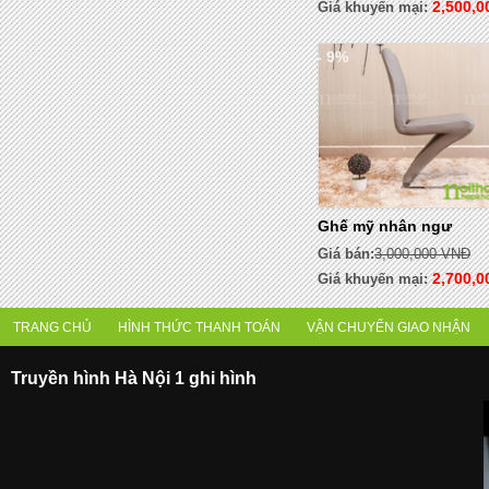
2,500,
Giá khuyến mại:
- 9%
Ghế mỹ nhân ngư
Giá bán:
3,000,000 VNĐ
2,700,
Giá khuyến mại:
TRANG CHỦ
HÌNH THỨC THANH TOÁN
VẬN CHUYỂN GIAO NHẬN
Truyền hình Hà Nội 1 ghi hình