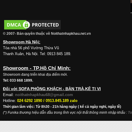
© 2007- Bản quyền thuộc về Noithatnhapkhau.net.vn
Showroom Hà Nội:
Tòa nhà 56 phố Vường Thừa Vũ
Thanh Xuân, Hà Nội. Tel: 0913 845 189.
Showroom - TP.Hồ Chí Minh:
Showroom đang triển khai địa điểm mới.
Tel: 033 668 1899.
Đối với SOFA PHÒNG KHÁCH - BÀN TRÀ,KỆ TI VI
Email:
noithatnhapkhau68@gmail.com
Hotline:
024 6292 1890 /
0913.845.189 zalo
Thời gian làm việc: Từ 8h30 - 21h hàng ngày ( kể cả ngày nghỉ, ngày lễ)
(*) Funika thương hiệu dẫn đầu trong lĩnh vực nội thất thông minh nhập khẩu
:
To