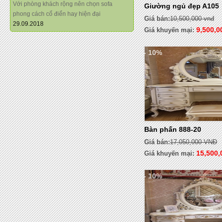
Với phòng khách rộng nên chọn sofa
Giường ngủ đẹp A105
phong cách cổ điển hay hiện đại
Giá bán:
10,500,000 vnđ
29.09.2018
9,500,0
Giá khuyến mại:
- 10%
Bàn phấn 888-20
Giá bán:
17,050,000 VNĐ
15,500
Giá khuyến mại:
- 10%