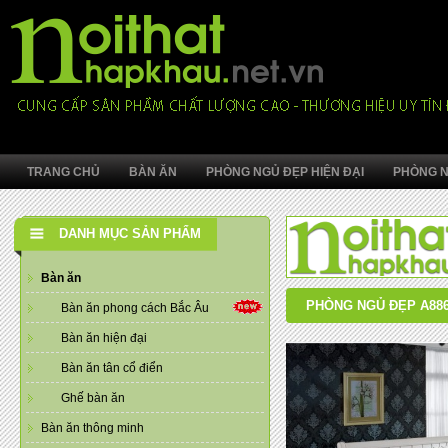
TRANG CHỦ
BÀN ĂN
PHÒNG NGỦ ĐẸP HIỆN ĐẠI
PHÒNG N
DANH MỤC SẢN PHẨM
Bàn ăn
PHÒNG NGỦ ĐẸP A88
Bàn ăn phong cách Bắc Âu
Bàn ăn hiện đại
Bàn ăn tân cổ điển
Ghế bàn ăn
Bàn ăn thông minh