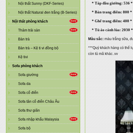
* Táp đầu giường: 536 
Nội thất Sunny (DKF-Series)
* Bàn trang điểm: 800 *
Nội thất Natural đen trắng (B-Series)
* Ghế trang điểm: 400 
Nội thất phòng khách
* Tủ áo cánh lùa: 2030 
Thảm trải sàn
Màu sắc:
màu trắng sữa, đư
Bàn trà
***Quý khách hàng có thể l
Bàn trà – Kệ ti vi đồng bộ
còn tủ mã khác..vv
Kệ tivi
Sofa phòng khách
Sofa giường
Sofa da
Sofa cổ điển
Sofa tân cổ điển Châu Âu
Sofa thư giãn
Sofa nhập khẩu Malaysia
Sofa bộ