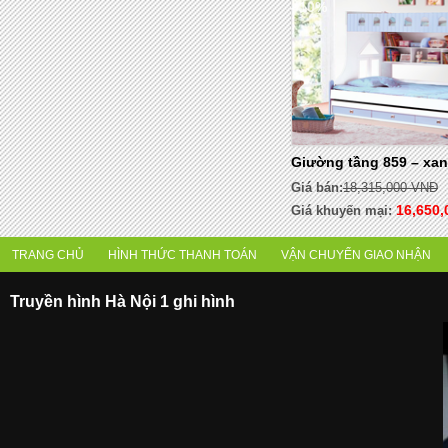
- 10%
Giường tầng 859 – xa
Giá bán:
18,315,000 VNĐ
16,650,
Giá khuyến mại:
TRANG CHỦ
HÌNH THỨC THANH TOÁN
VẬN CHUYỂN GIAO NHẬN
Truyền hình Hà Nội 1 ghi hình