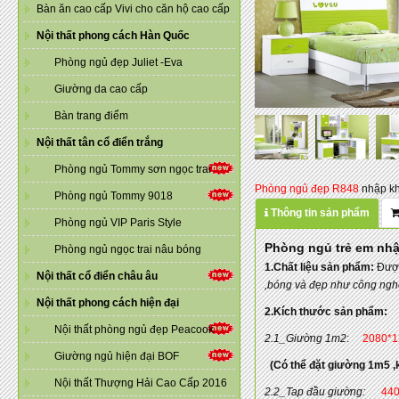
Bàn ăn cao cấp Vivi cho căn hộ cao cấp
Nội thất phong cách Hàn Quốc
Phòng ngủ đẹp Juliet -Eva
Giường da cao cấp
Bàn trang điểm
Nội thất tân cổ điển trắng
Phòng ngủ Tommy sơn ngọc trai
Phòng ngủ đẹp R848
nhập kh
Phòng ngủ Tommy 9018
Thông tin sản phẩm
Phòng ngủ VIP Paris Style
Phòng ngủ trẻ em nh
Phòng ngủ ngọc trai nâu bóng
1.Chất liệu sản phẩm:
Được
Nội thất cổ điển châu âu
,bóng và đẹp như công ngh
Nội thất phong cách hiện đại
2.Kích thước sản phẩm:
Nội thất phòng ngủ đẹp Peacook
2.1_Giường 1m2
:
2080*1
Giường ngủ hiện đại BOF
(Có thể đặt giường 1m5 ,kh
Nội thất Thượng Hải Cao Cấp 2016
2.2_Tap đầu giường:
440