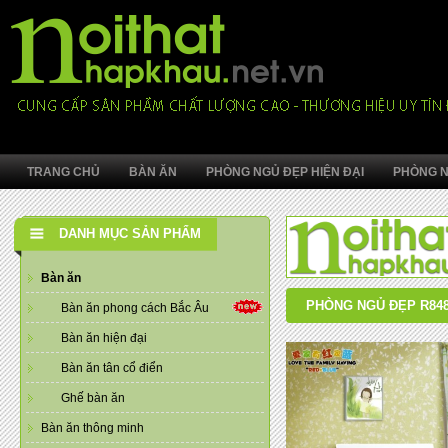
TRANG CHỦ
BÀN ĂN
PHÒNG NGỦ ĐẸP HIỆN ĐẠI
PHÒNG N
DANH MỤC SẢN PHẨM
Bàn ăn
PHÒNG NGỦ ĐẸP R84
Bàn ăn phong cách Bắc Âu
Bàn ăn hiện đại
Bàn ăn tân cổ điển
Ghế bàn ăn
Bàn ăn thông minh