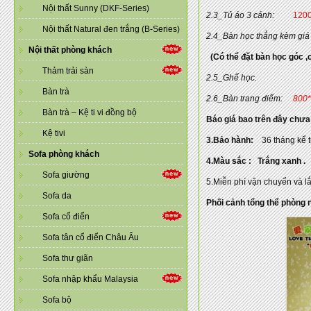
Nội thất Sunny (DKF-Series)
2.3_Tủ áo 3 cánh:
120
Nội thất Natural đen trắng (B-Series)
2.4_Bàn học thẳng kèm giá
Nội thất phòng khách
(Có thể đặt bàn học góc ,c
Thảm trải sàn
2.5_Ghế học.
Bàn trà
2.6_Bàn trang điểm:
800
Bàn trà – Kệ ti vi đồng bộ
Báo giá bao trên đây chưa
Kệ tivi
3.Bảo hành:
36 tháng kể t
Sofa phòng khách
4.Màu sắc : Trắng xanh .
Sofa giường
5.Miễn phí vận chuyển và l
Sofa da
Phối cảnh tổng thể phòng 
Sofa cổ điển
Sofa tân cổ điển Châu Âu
Sofa thư giãn
Sofa nhập khẩu Malaysia
Sofa bộ