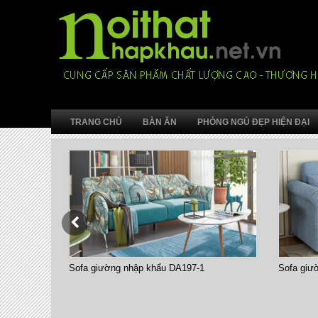
TRANG CHỦ
BÀN ĂN
PHÒNG NGỦ ĐẸP HIỆN ĐẠI
Sofa giường nhập khẩu DA197-1
Sofa giư