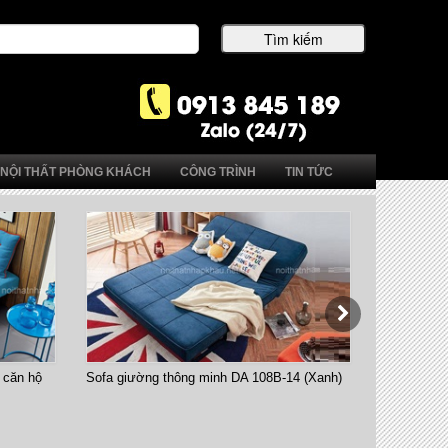
NỘI THẤT PHÒNG KHÁCH
CÔNG TRÌNH
TIN TỨC
 căn hộ
Sofa giường thông minh DA 108B-14 (Xanh)
Bàn ăn thô