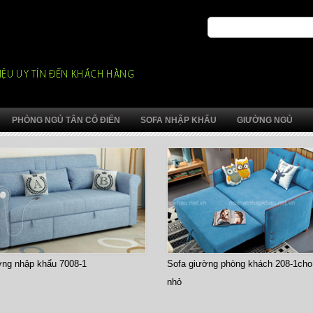
PHÒNG NGỦ TÂN CỔ ĐIỂN
SOFA NHẬP KHẨU
GIƯỜNG NGỦ
ờng nhập khẩu 7008-1
Sofa giường phòng khách 208-1cho
nhỏ