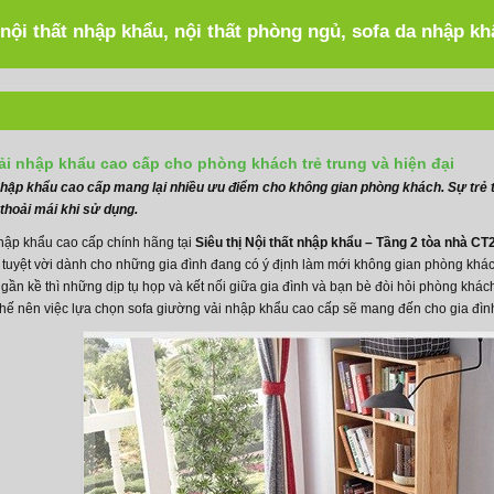
 nội thất nhập khẩu, nội thất phòng ngủ, sofa da nhập k
ải nhập khẩu cao cấp cho phòng khách trẻ trung và hiện đại
hập khẩu cao cấp mang lại nhiều ưu điểm cho không gian phòng khách. Sự trẻ tr
thoải mái khi sử dụng.
hập khẩu cao cấp chính hãng tại
Siêu thị Nội thất nhập khẩu – Tầng 2 tòa nhà 
 tuyệt vời dành cho những gia đình đang có ý định làm mới không gian phòng khác
n kề thì những dịp tụ họp và kết nối giữa gia đình và bạn bè đòi hỏi phòng khách 
 thế nên việc lựa chọn sofa giường vải nhập khẩu cao cấp sẽ mang đến cho gia đình