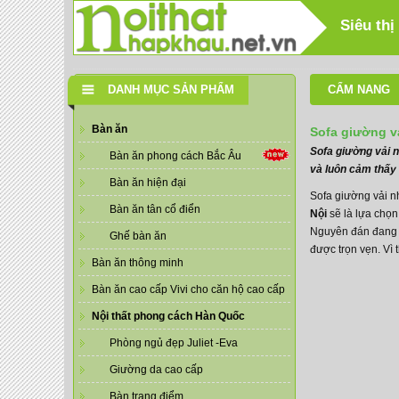
Siêu thị
DANH MỤC SẢN PHẨM
CẨM NANG
Bàn ăn
Sofa giường v
Sofa giường vải n
Bàn ăn phong cách Bắc Âu
và luôn cảm thấy 
Bàn ăn hiện đại
Sofa giường vải n
Bàn ăn tân cổ điển
Nội
sẽ là lựa chọn
Nguyên đán đang gầ
Ghế bàn ăn
được trọn vẹn. Vì
Bàn ăn thông minh
Bàn ăn cao cấp Vivi cho căn hộ cao cấp
Nội thất phong cách Hàn Quốc
Phòng ngủ đẹp Juliet -Eva
Giường da cao cấp
Bàn trang điểm