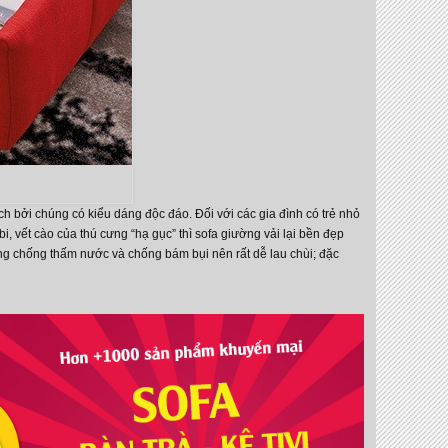
h bởi chúng có kiểu dáng độc đáo. Đối với các gia đình có trẻ nhỏ
i, vết cào của thú cưng “hạ gục” thì sofa giường vải lại bền đẹp
g chống thấm nước và chống bám bụi nên rất dễ lau chùi; đặc