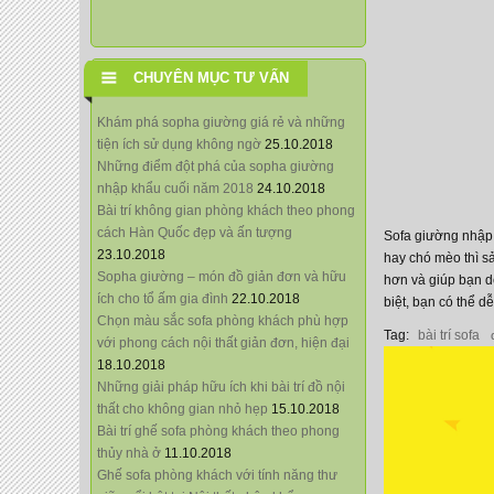
CHUYÊN MỤC TƯ VẤN
Khám phá sopha giường giá rẻ và những
tiện ích sử dụng không ngờ
25.10.2018
Những điểm đột phá của sopha giường
nhập khẩu cuối năm 2018
24.10.2018
Bài trí không gian phòng khách theo phong
cách Hàn Quốc đẹp và ấn tượng
Sofa giường nhập 
23.10.2018
hay chó mèo thì sả
Sopha giường – món đồ giản đơn và hữu
hơn và giúp bạn d
ích cho tổ ấm gia đình
22.10.2018
biệt, bạn có thể d
Chọn màu sắc sofa phòng khách phù hợp
Tag:
bài trí sofa
với phong cách nội thất giản đơn, hiện đại
18.10.2018
Những giải pháp hữu ích khi bài trí đồ nội
thất cho không gian nhỏ hẹp
15.10.2018
Bài trí ghế sofa phòng khách theo phong
thủy nhà ở
11.10.2018
Ghế sofa phòng khách với tính năng thư