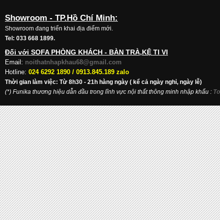
Showroom - TP.Hồ Chí Minh:
Showroom đang triển khai địa điểm mới.
Tel: 033 668 1899.
Đối với SOFA PHÒNG KHÁCH - BÀN TRÀ,KỆ TI VI
Email:
noithatnhapkhau68@gmail.com
Hotline:
024 6292 1890 /
0913.845.189 zalo
Thời gian làm việc: Từ 8h30 - 21h hàng ngày ( kể cả ngày nghỉ, ngày lễ)
(*) Funika thương hiệu dẫn đầu trong lĩnh vực nội thất thông minh nhập khẩu
:
To