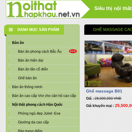
Siêu thị nội th
GHẾ MASSAGE CA
DANH MỤC SẢN PHẨM
Bàn ăn
Bàn ăn phong cách Bắc Âu
Bàn ăn hiện đại
Bàn ăn tân cổ điển
Ghế bàn ăn
Bàn ăn thông minh
Ghế massage B01
Bàn ăn cao cấp Vivi cho căn hộ cao cấp
Giá :
28,000,000 VNĐ
Nội thất phong cách Hàn Quốc
25,500,
Giá khuyến mại :
Phòng ngủ đẹp Juliet -Eva
Giường da cao cấp
Bàn trang điểm