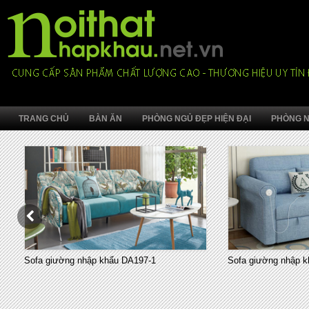
TRANG CHỦ
BÀN ĂN
PHÒNG NGỦ ĐẸP HIỆN ĐẠI
PHÒNG N
Sofa giường nhập khẩu DA197-1
Sofa giường nhập k