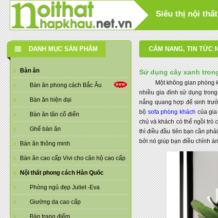
Siêu thị nội th
DANH MỤC SẢN PHẨM
CẨM NANG
,
TIN TỨC 
Bàn ăn
Sử dụng cây xanh trong
Một không gian phòng khách h
Bàn ăn phong cách Bắc Âu
nhiều gia đình sử dụng tron
Bàn ăn hiện đại
nắng quang hợp để sinh trưởn
bộ
sofa phòng khách
của gia
Bàn ăn tân cổ điển
chủ và khách có thể ngồi trò 
Ghế bàn ăn
thì điều đầu tiên bạn cần phả
bởi nó giúp bạn điều chỉnh án
Bàn ăn thông minh
Bàn ăn cao cấp Vivi cho căn hộ cao cấp
Nội thất phong cách Hàn Quốc
Phòng ngủ đẹp Juliet -Eva
Giường da cao cấp
Bàn trang điểm