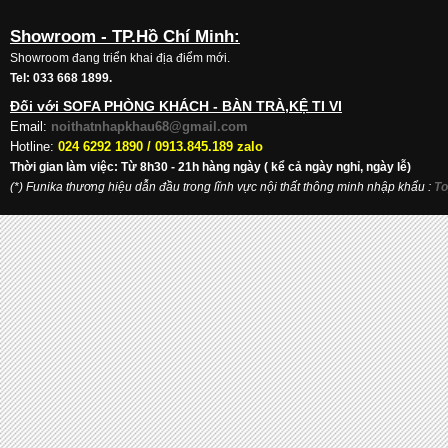
Showroom - TP.Hồ Chí Minh:
Showroom đang triển khai địa điểm mới.
Tel: 033 668 1899.
Đối với SOFA PHÒNG KHÁCH - BÀN TRÀ,KỆ TI VI
Email:
noithatnhapkhau68@gmail.com
Hotline:
024 6292 1890 /
0913.845.189 zalo
Thời gian làm việc: Từ 8h30 - 21h hàng ngày ( kể cả ngày nghỉ, ngày lễ)
(*) Funika thương hiệu dẫn đầu trong lĩnh vực nội thất thông minh nhập khẩu
:
To