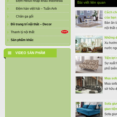
Đệm Helux nhập khẩu Indonesia
Bài viết liên quan
Đệm hàn việt hải – Tuấn Anh
Cách chọ
Chăn ga gối
của bạn
Bàn ăn l
Đồ trang trí nội thất – Decor
nội thất 
Thanh lý nội thất
Những đ
Sản phẩm khác
Xu hướng
nước ngo
VIDEO SẢN PHẨM
Tiện lợi
Sự xuất 
phổ biến.
Mua sofa
Mua sofa
sở hữu đ
Sofa gi
gian tiệ
Sofa giư