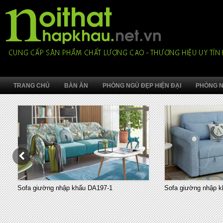
TRANG CHỦ
BÀN ĂN
PHÒNG NGỦ ĐẸP HIỆN ĐẠI
PHÒNG N
Sofa giường nhập khẩu DA197-1
Sofa giường nhập k