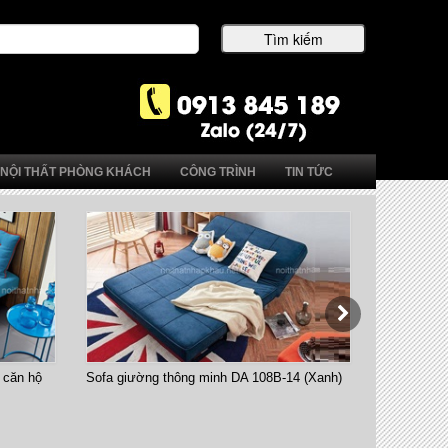
NỘI THẤT PHÒNG KHÁCH
CÔNG TRÌNH
TIN TỨC
 căn hộ
Sofa giường thông minh DA 108B-14 (Xanh)
Bàn ăn thô