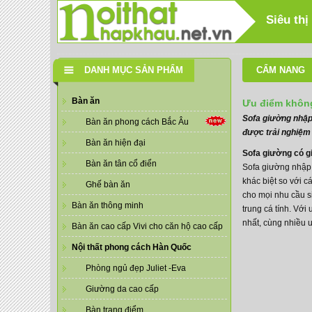
Siêu thị
DANH MỤC SẢN PHẨM
CẨM NANG
Bàn ăn
Ưu điểm không
Sofa giường nhập 
Bàn ăn phong cách Bắc Âu
được trải nghiệm
Bàn ăn hiện đại
Sofa giường có gi
Bàn ăn tân cổ điển
Sofa giường nhập 
khác biệt so với 
Ghế bàn ăn
cho mọi nhu cầu s
Bàn ăn thông minh
trung cá tính. Vớ
nhất, cùng nhiều 
Bàn ăn cao cấp Vivi cho căn hộ cao cấp
Nội thất phong cách Hàn Quốc
Phòng ngủ đẹp Juliet -Eva
Giường da cao cấp
Bàn trang điểm