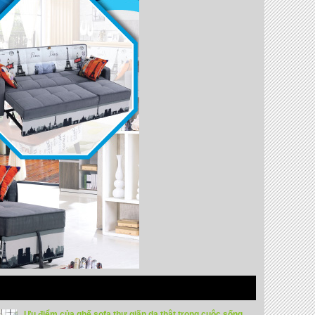
Ưu điểm của ghế sofa thư giãn da thật trong cuộc sống