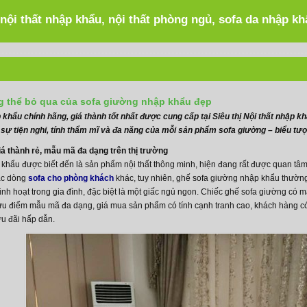
 nội thất nhập khẩu, nội thất phòng ngủ, sofa da nhập k
 thể bỏ qua của sofa giường nhập khẩu đẹp
khẩu chính hãng, giá thành tốt nhất được cung cấp tại Siêu thị Nội thất nhập 
 sự tiện nghi, tính thẩm mĩ và đa năng của mỗi sản phẩm sofa giường – biểu t
á thành rẻ, mẫu mã đa dạng trên thị trường
khẩu được biết đến là sản phẩm nội thất thông minh, hiện đang rất được quan tâm y
các dòng
sofa cho phòng khách
khác, tuy nhiên, ghế sofa giường nhập khẩu thườn
inh hoạt trong gia đình, đặc biệt là một giấc ngủ ngon. Chiếc ghế sofa giường có
i ưu điểm mẫu mã đa dạng, giá mua sản phẩm có tính cạnh tranh cao, khách hàng c
ưu đãi hấp dẫn.