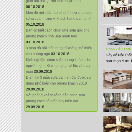
giãn nổi bật tại Nội thất nhập khẩu
08.10.2018
Món đồ nội thất nào sẽ phù hợp cho cuộc
sống của những vị khách hàng bận rộn?
05.10.2018
Bạn có biết cách chọn ghế sofa góc cho
phòng khách nhỏ đẹp hoàn hảo
03.10.2018
3 món đồ nội thất trang trí không thể thiếu
Chọn kiểu sofa 
cho phòng ngủ
03.10.2018
Hãy để Nội Thất
Kinh nghiệm chọn sofa phòng khách cho
bạn chọn được k
người mệnh Kim mang lại tài lộc và may
mắn
30.09.2018
Điểm lại 3 mẫu sofa da hiện đại được sử
dụng phổ biến cho phòng khách 2018
29.09.2018
Với phòng khách rộng nên chọn sofa
phong cách cổ điển hay hiện đại
29.09.2018