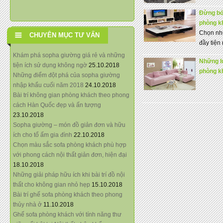
Đừng bỏ
phòng k
Chọn nhữ
CHUYÊN MỤC TƯ VẤN
đầy tiện
Khám phá sopha giường giá rẻ và những
Những l
tiện ích sử dụng không ngờ
25.10.2018
phòng k
Những điểm đột phá của sopha giường
nhập khẩu cuối năm 2018
24.10.2018
Bài trí không gian phòng khách theo phong
cách Hàn Quốc đẹp và ấn tượng
23.10.2018
Sopha giường – món đồ giản đơn và hữu
ích cho tổ ấm gia đình
22.10.2018
Chọn màu sắc sofa phòng khách phù hợp
với phong cách nội thất giản đơn, hiện đại
18.10.2018
Những giải pháp hữu ích khi bài trí đồ nội
thất cho không gian nhỏ hẹp
15.10.2018
Bài trí ghế sofa phòng khách theo phong
thủy nhà ở
11.10.2018
Ghế sofa phòng khách với tính năng thư