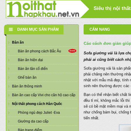
Siêu thị nội th
DANH MỤC SẢN PHẨM
CẨM NANG
Bàn ăn
Các cách đơn giản giúp
Bàn ăn phong cách Bắc Âu
Sofa giường vải là lựa ch
phải ai cũng biết cách nh
Bàn ăn hiện đại
Sofa giường vải là sản phẩm
Bàn ăn tân cổ điển
phải chăng nên thường nhậ
Ghế bàn ăn
nhật với mẫu mã đẹp, tính 
sinh nên thường được các gi
Bàn ăn thông minh
Bạn có thể nhận biết chất l
Bàn ăn cao cấp Vivi cho căn hộ cao cấp
đều tỉ mỉ, không mắc lỗi th
Nội thất phong cách Hàn Quốc
sẽ có bề mặt mềm mại và mề
như chống bám bụi, chống t
Phòng ngủ đẹp Juliet -Eva
tiến nhất.
Giường da cao cấp
Bàn trang điểm