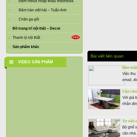
Đệm Helux nhập khẩu Indonesia
Đệm hàn việt hải – Tuấn Anh
Chăn ga gối
Đồ trang trí nội thất – Decor
Thanh lý nội thất
Sản phẩm khác
Bài viết liên quan
VIDEO SẢN PHẨM
Bảo mật 
Việc thu
email, đi
Cận cản
Với giá 
nhận định
Tư vấn 
Bộ ghế s
căn nhà.