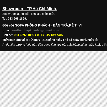
Showroom - TP.Hồ Chí Minh:
Showroom đang triển khai địa điểm mới.
Tel: 033 668 1899.
Đối với SOFA PHÒNG KHÁCH - BÀN TRÀ,KỆ TI VI
Email:
noithatnhapkhau68@gmail.com
Hotline:
024 6292 1890 /
0913.845.189 zalo
Thời gian làm việc: Từ 8h30 - 21h hàng ngày ( kể cả ngày nghỉ, ngày lễ)
(*) Funika thương hiệu dẫn đầu trong lĩnh vực nội thất thông minh nhập khẩu
:
To