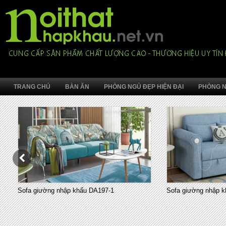
TRANG CHỦ
BÀN ĂN
PHÒNG NGỦ ĐẸP HIỆN ĐẠI
PHÒNG N
Sofa giường nhập khẩu DA197-1
Sofa giường nhập k