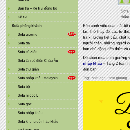
Bàn trà – Kệ ti vi đồng bộ
Sofa 
thẩm
Kệ tivi
Bên cạnh việc quan sát bề 
Sofa phòng khách
lại. Thử thay đổi các tư th
Sofa giường
tra kĩ lưỡng kết cấu, chất 
người thân, những người có 
Sofa da
bạn chủ động kiến thức và d
Sofa cổ điển
Để chọn mua sofa giường vải
Sofa tân cổ điển Châu Âu
nhập khẩu
– Tầng 2 tòa nh
đón bạn!
Sofa thư giãn
Sofa nhập khẩu Malaysia
Tag:
sofa đẹp
sofa giuong
Sofa bộ
Sofa nỉ góc L
Sofa góc
Sofa nhập khẩu
Sofa khung gỗ nhập khẩu