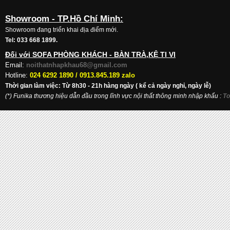
Showroom - TP.Hồ Chí Minh:
Showroom đang triển khai địa điểm mới.
Tel: 033 668 1899.
Đối với SOFA PHÒNG KHÁCH - BÀN TRÀ,KỆ TI VI
Email:
noithatnhapkhau68@gmail.com
Hotline:
024 6292 1890 /
0913.845.189 zalo
Thời gian làm việc: Từ 8h30 - 21h hàng ngày ( kể cả ngày nghỉ, ngày lễ)
(*) Funika thương hiệu dẫn đầu trong lĩnh vực nội thất thông minh nhập khẩu
:
To