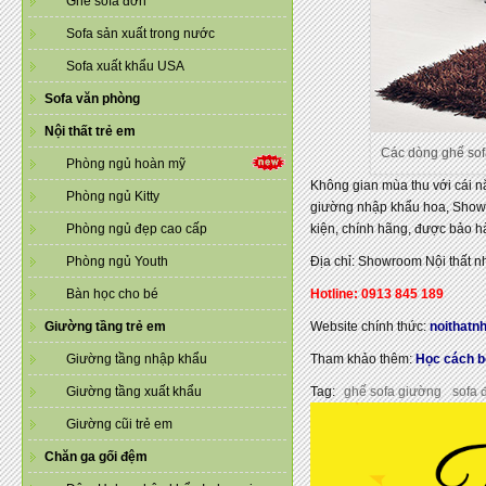
Ghế sofa đơn
Sofa sản xuất trong nước
Sofa xuất khẩu USA
Sofa văn phòng
Nội thất trẻ em
Các dòng ghế sofa
Phòng ngủ hoàn mỹ
Không gian mùa thu với cái n
Phòng ngủ Kitty
giường nhập khẩu hoa, Showr
Phòng ngủ đẹp cao cấp
kiện, chính hãng, được bảo hà
Phòng ngủ Youth
Địa chỉ: Showroom Nội thất 
Bàn học cho bé
Hotline: 0913 845 189
Giường tầng trẻ em
Website chính thức:
noithatn
Giường tầng nhập khẩu
Tham khảo thêm:
Học cách bố
Giường tầng xuất khẩu
Tag:
ghế sofa giường
sofa 
Giường cũi trẻ em
Chăn ga gối đệm