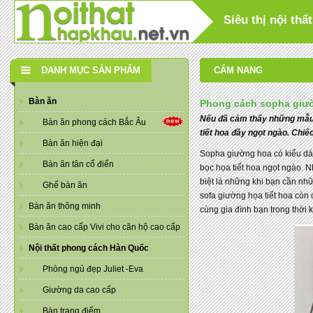
Siêu thị nội th
DANH MỤC SẢN PHẨM
CẨM NANG
Bàn ăn
Phong cách sopha giườ
Nếu đã cảm thấy những mẫu s
Bàn ăn phong cách Bắc Âu
tiết hoa đầy ngọt ngào. Chiế
Bàn ăn hiện đại
Sopha giường hoa có kiểu dán
Bàn ăn tân cổ điển
bọc họa tiết hoa ngọt ngào. 
biệt là những khi bạn cần nh
Ghế bàn ăn
sofa giường họa tiết hoa còn 
Bàn ăn thông minh
cùng gia đình bạn trong thời 
Bàn ăn cao cấp Vivi cho căn hộ cao cấp
Nội thất phong cách Hàn Quốc
Phòng ngủ đẹp Juliet -Eva
Giường da cao cấp
Bàn trang điểm