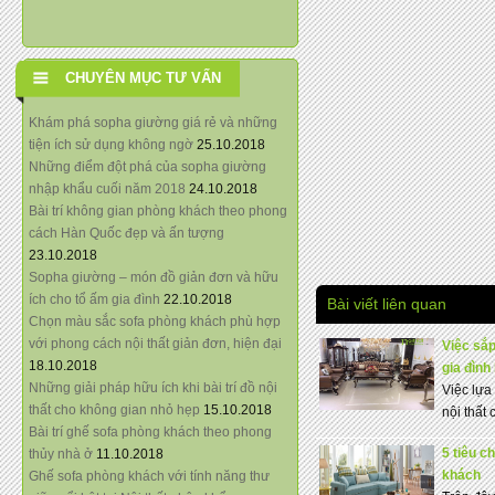
CHUYÊN MỤC TƯ VẤN
Khám phá sopha giường giá rẻ và những
tiện ích sử dụng không ngờ
25.10.2018
Những điểm đột phá của sopha giường
nhập khẩu cuối năm 2018
24.10.2018
Bài trí không gian phòng khách theo phong
cách Hàn Quốc đẹp và ấn tượng
23.10.2018
Sopha giường – món đồ giản đơn và hữu
ích cho tổ ấm gia đình
22.10.2018
Bài viết liên quan
Chọn màu sắc sofa phòng khách phù hợp
với phong cách nội thất giản đơn, hiện đại
Việc sắp
18.10.2018
gia đình
Những giải pháp hữu ích khi bài trí đồ nội
Việc lựa
thất cho không gian nhỏ hẹp
15.10.2018
nội thất 
Bài trí ghế sofa phòng khách theo phong
5 tiêu c
thủy nhà ở
11.10.2018
khách
Ghế sofa phòng khách với tính năng thư