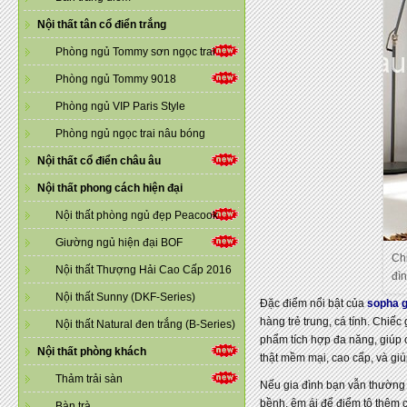
Nội thất tân cổ điển trắng
Phòng ngủ Tommy sơn ngọc trai
Phòng ngủ Tommy 9018
Phòng ngủ VIP Paris Style
Phòng ngủ ngọc trai nâu bóng
Nội thất cổ điển châu âu
Nội thất phong cách hiện đại
Nội thất phòng ngủ đẹp Peacook
Giường ngủ hiện đại BOF
Chi
Nội thất Thượng Hải Cao Cấp 2016
đìn
Nội thất Sunny (DKF-Series)
Đặc điểm nổi bật của
sopha 
hàng trẻ trung, cá tính. Chiế
Nội thất Natural đen trắng (B-Series)
phẩm tích hợp đa năng, giúp 
Nội thất phòng khách
thật mềm mại, cao cấp, và giú
Thảm trải sàn
Nếu gia đình bạn vẫn thường
bềnh, êm ái để điểm tô thêm 
Bàn trà