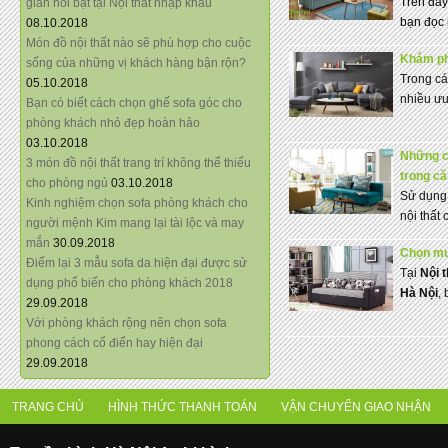
Trên đây
giãn nổi bật tại Nội thất nhập khẩu
bạn đọc n
08.10.2018
Món đồ nội thất nào sẽ phù hợp cho cuộc
Khám phá
sống của những vị khách hàng bận rộn?
Trong cá
05.10.2018
nhiều ưu
Bạn có biết cách chọn ghế sofa góc cho
phòng khách nhỏ đẹp hoàn hảo
03.10.2018
Những ch
3 món đồ nội thất trang trí không thể thiếu
trong c
cho phòng ngủ
03.10.2018
Sử dụng 
Kinh nghiệm chọn sofa phòng khách cho
nội thất 
người mệnh Kim mang lại tài lộc và may
mắn
30.09.2018
Chọn mu
Điểm lại 3 mẫu sofa da hiện đại được sử
Tại
Nội 
dụng phổ biến cho phòng khách 2018
Hà Nội
, 
29.09.2018
Với phòng khách rộng nên chọn sofa
phong cách cổ điển hay hiện đại
29.09.2018
TRANG CHỦ
HÌNH THỨC THANH TOÁN
VẬN CHUYỂN GIAO NHẬN