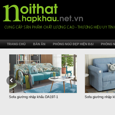
TRANG CHỦ
BÀN ĂN
PHÒNG NGỦ ĐẸP HIỆN ĐẠI
PHÒNG N
Sofa giường nhập khẩu DA197-1
Sofa giường nhập k