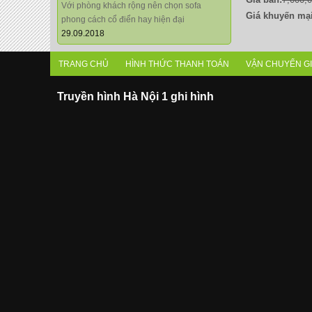
Với phòng khách rộng nên chọn sofa
Giá khuyến mại
phong cách cổ điển hay hiện đại
29.09.2018
TRANG CHỦ
HÌNH THỨC THANH TOÁN
VẬN CHUYỂN G
Truyền hình Hà Nội 1 ghi hình