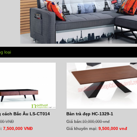
g loại
g cách Bắc Âu LS-CT014
Bàn trà đẹp HC-1329-1
000 VNĐ
Giá bán:
10,000,000 vnđ
7,500,000 VNĐ
9,500,000 vnđ
:
Giá khuyến mại: