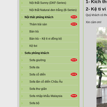
1-
Kích th
Nội thất Sunny (DKF-Series)
2- Kệ ti v
Nội thất Natural đen trắng (B-Series)
Quý khách có th
Nội thất phòng khách
Xin cảm ơn!
Thảm trải sàn
Bàn trà
Bàn trà – Kệ ti vi đồng bộ
Kệ tivi
Sofa phòng khách
Sofa giường
Sofa da
Sofa cổ điển
Sofa tân cổ điển Châu Âu
Sofa thư giãn
Sofa nhập khẩu Malaysia
Sofa bộ