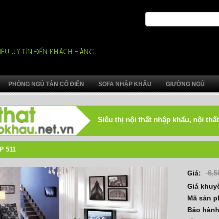
PHÒNG NGỦ TÂN CỔ ĐIỂN
SOFA NHẬP KHẨU
GIƯỜNG NGỦ
Siêu thị nội thất nhập khẩu, nội t
P 511
6,5
Giá:
Giá khuy
Mã sản 
Bảo hàn