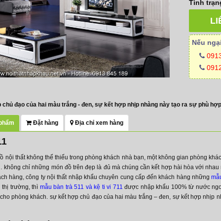
Tình trạn
LI
Nếu ngại
091
0912
 chủ đạo của hai màu trắng - đen, sự kết hợp nhịp nhàng này tạo ra sự phù hợp
 phẩm
Đặt hàng
Địa chỉ xem hàng
11
đồ nội thất không thể thiếu trong phòng khách nhà bạn, một không gian phòng khác
p… không chỉ những món đồ trên đẹp là đủ mà chúng cần kết hợp hài hòa với nhau 
ách hàng, công ty nội thất nhập khẩu chuyên cung cấp đến khách hàng những
mẫu
 thị trường, thì
mẫu bàn trà 511 và kệ ti vi 711
được nhập khẩu 100% từ nước ngoà
cho phòng khách. sự kết hợp chủ đạo của hai màu trắng – đen, sự kết hợp nhịp nh