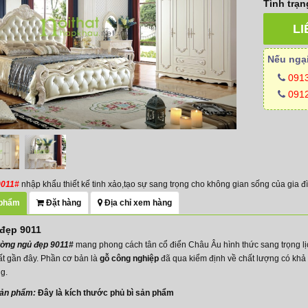
Tình trạn
LI
Nếu ngại
091
0912
9011#
nhập khẩu thiết kế tinh xảo,tạo sự sang trọng cho không gian sống của gia đ
 phẩm
Đặt hàng
Địa chỉ xem hàng
đẹp 9011
iường ngủ đẹp 9011#
mang phong cách tân cổ điển Châu Âu hình thức sang trọng lịc
ất gần đây. Phần cơ bản là
gỗ công nghiệp
đã qua kiểm định về chất lượng có khả 
g.
sản phẩm:
Đây là kích thước phủ bì sản phẩm