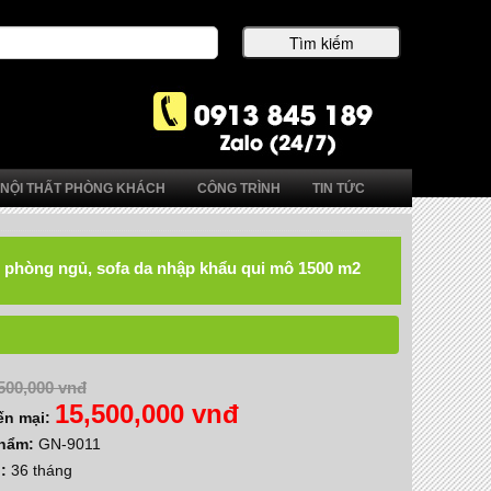
NỘI THẤT PHÒNG KHÁCH
CÔNG TRÌNH
TIN TỨC
hất phòng ngủ, sofa da nhập khẩu qui mô 1500 m2
500,000 vnđ
15,500,000 vnđ
ến mại:
phẩm:
GN-9011
h:
36 tháng