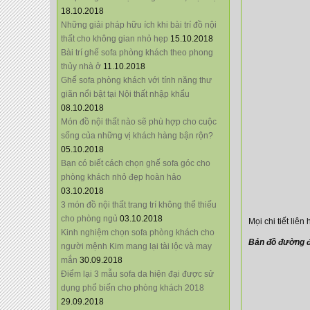
18.10.2018
Những giải pháp hữu ích khi bài trí đồ nội
thất cho không gian nhỏ hẹp
15.10.2018
Bài trí ghế sofa phòng khách theo phong
thủy nhà ở
11.10.2018
Ghế sofa phòng khách với tính năng thư
giãn nổi bật tại Nội thất nhập khẩu
08.10.2018
Món đồ nội thất nào sẽ phù hợp cho cuộc
sống của những vị khách hàng bận rộn?
05.10.2018
Bạn có biết cách chọn ghế sofa góc cho
phòng khách nhỏ đẹp hoàn hảo
03.10.2018
3 món đồ nội thất trang trí không thể thiếu
cho phòng ngủ
03.10.2018
Mọi chi tiết liên
Kinh nghiệm chọn sofa phòng khách cho
Bản đồ đường đ
người mệnh Kim mang lại tài lộc và may
mắn
30.09.2018
Điểm lại 3 mẫu sofa da hiện đại được sử
dụng phổ biến cho phòng khách 2018
29.09.2018