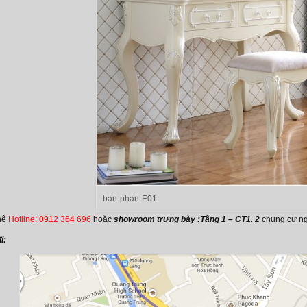
ban-phan-E01
 hệ
Hotline: 0912 364 696
hoặc
showroom trưng bày :Tầng 1 – CT1. 2
chung cư n
i: