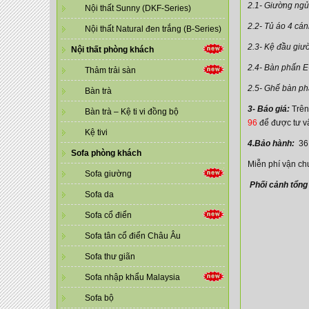
2.1- Giường ngủ
Nội thất Sunny (DKF-Series)
2.2- Tủ áo 4 cá
Nội thất Natural đen trắng (B-Series)
2.3- Kệ đầu giư
Nội thất phòng khách
2.4- Bàn phấn E
Thảm trải sàn
2.5- Ghế bàn p
Bàn trà
3- Báo giá:
Trên
Bàn trà – Kệ ti vi đồng bộ
96
để được tư v
Kệ tivi
4.Bảo hành:
36
Sofa phòng khách
Miễn phí vận ch
Sofa giường
Phối cảnh tổng
Sofa da
Sofa cổ điển
Sofa tân cổ điển Châu Âu
Sofa thư giãn
Sofa nhập khẩu Malaysia
Sofa bộ