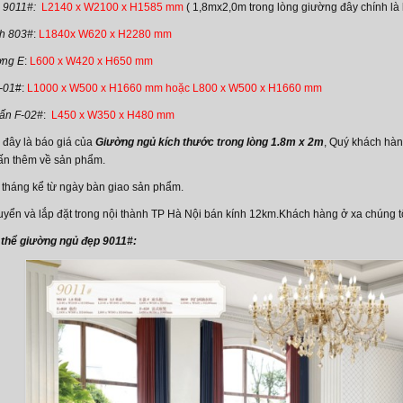
 9011#:
L2140 x W2100 x H1585 mm
( 1,8mx2,0m trong lòng giường đây chính là
nh 803#
:
L1840x W620 x H2280 mm
ờng E
:
L600 x W420 x H650 mm
-01
#:
L1000 x W500 x H1660 mm hoặc L800 x W500 x H1660 mm
hấn F-02#
:
L450 x W350 x H480 mm
 đây là báo giá của
Giường ngủ kích thước trong lòng 1.8m x 2m
, Quý khách hàn
ấn thêm về sản phẩm.
 tháng kể từ ngày bàn giao sản phẩm.
uyển và lắp đặt trong nội thành TP Hà Nội bán kính 12km.Khách hàng ở xa chúng tô
 thể giường ngủ đẹp 9011#: