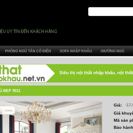
PHÒNG NGỦ TÂN CỔ ĐIỂN
SOFA NHẬP KHẨU
GIƯỜNG NGỦ
Siêu thị nội thất nhập khẩu, nội t
 ĐẸP 9011
17,
Giá:
Giá khuy
Mã sản 
Bảo hàn