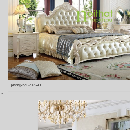
phong-ngu-dep-9011
3#: