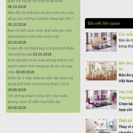
giãn nổi bật tại Nội thất nhập khẩu
08.10.2018
Món đồ nội thất nào sẽ phù hợp cho cuộc
sống của những vị khách hàng bận rộn?
Bài viết liên quan
05.10.2018
Bạn có biết cách chọn ghế sofa góc cho
Các mẫu 
phòng khách nhỏ đẹp hoàn hảo
Bàn ăn h
03.10.2018
trong thi
3 món đồ nội thất trang trí không thể thiếu
cho phòng ngủ
03.10.2018
Kinh nghiệm chọn sofa phòng khách cho
Bàn ăn 
người mệnh Kim mang lại tài lộc và may
ăn
mắn
30.09.2018
Bàn ăn 
Điểm lại 3 mẫu sofa da hiện đại được sử
Việt Nam 
dụng phổ biến cho phòng khách 2018
29.09.2018
Top 3 bà
Với phòng khách rộng nên chọn sofa
Thất Nh
phong cách cổ điển hay hiện đại
Chọn bà
29.09.2018
hợp với 
Thiết kế
Thay vì 
chuyển s