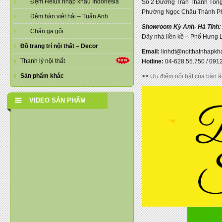
Đệm Helux nhập khẩu Indonesia
Số 2 Đường Trần Thánh Tôn
Phường Ngọc Châu Thành P
Đệm hàn việt hải – Tuấn Anh
Showroom Kỳ Anh- Hà Tĩnh:
Chăn ga gối
Dãy nhà liền kề – Phố Hưng L
Đồ trang trí nội thất – Decor
Email:
linhdt@noithatnhapkha
Thanh lý nội thất
Hotline:
04-628.55.750 / 0912
Sản phẩm khác
>>
Ưu điểm nổi bật của bàn ă
VIDEO SẢN PHẨM