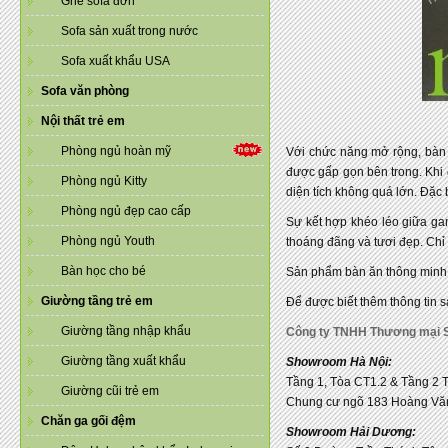
Ghế sofa đơn
Sofa sản xuất trong nước
Sofa xuất khẩu USA
Sofa văn phòng
Nội thất trẻ em
Phòng ngủ hoàn mỹ
Với chức năng mở rộng, bàn 
được gấp gọn bên trong. Khi 
Phòng ngủ Kitty
diện tích không quá lớn. Đặc 
Phòng ngủ đẹp cao cấp
Sự kết hợp khéo léo giữa gam
Phòng ngủ Youth
thoáng đãng và tươi đẹp. Chỉ 
Bàn học cho bé
Sản phẩm bàn ăn thông minh 
Giường tầng trẻ em
Để được biết thêm thông tin sả
Giường tầng nhập khẩu
Công ty TNHH Thương mại 
Giường tầng xuất khẩu
Showroom Hà Nội:
Tầng 1, Tòa CT1.2 & Tầng 2 
Giường cũi trẻ em
Chung cư ngõ 183 Hoàng Văn
Chăn ga gối đệm
Showroom Hải Dương: