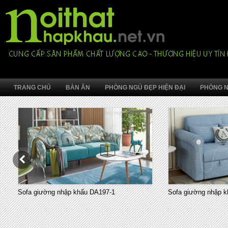
TRANG CHỦ
BÀN ĂN
PHÒNG NGỦ ĐẸP HIỆN ĐẠI
PHÒNG N
Sofa giường nhập khẩu DA197-1
Sofa giường nhập k