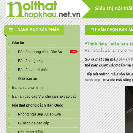
Siêu thị nội th
DANH MỤC SẢN PHẨM
TƯ VẤN CHỌN BÀN ĂN
Bàn ăn
“Trình làng” mẫu bàn 
Ra mắt mẫu bàn ăn thông mi
Bàn ăn phong cách Bắc Âu
Sự ra mắt của mẫu
bàn ăn t
Bàn ăn hiện đại
thể hiện được đẳng cấp mà c
Bàn ăn tân cổ điển
Tiếp nối những mẫu bàn ăn đ
Ghế bàn ăn
minh đẹp
1024 với khả năng m
Bàn ăn thông minh
Bàn ăn cao cấp Vivi cho căn hộ cao cấp
Nội thất phong cách Hàn Quốc
Phòng ngủ đẹp Juliet -Eva
Giường da cao cấp
Bàn trang điểm