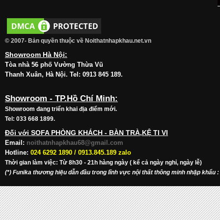
© 2007- Bản quyền thuộc về Noithatnhapkhau.net.vn
Showroom Hà Nội:
Tòa nhà 56 phố Vường Thừa Vũ
Thanh Xuân, Hà Nội. Tel: 0913 845 189.
Showroom - TP.Hồ Chí Minh:
Showroom đang triển khai địa điểm mới.
Tel: 033 668 1899.
Đối với SOFA PHÒNG KHÁCH - BÀN TRÀ,KỆ TI VI
Email:
noithatnhapkhau68@gmail.com
Hotline:
024 6292 1890 /
0913.845.189 zalo
Thời gian làm việc: Từ 8h30 - 21h hàng ngày ( kể cả ngày nghỉ, ngày lễ)
(*) Funika thương hiệu dẫn đầu trong lĩnh vực nội thất thông minh nhập khẩu
: