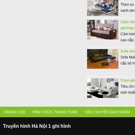
Theo xu 
xanh den
Cảm hứn
giường 
Cảm hứng
cao cấp 
Sofa mal
Sofa Mal
cấp sở h
Chọn ghế
Tiêu chí
mới nhất
TRANG CHỦ
HÌNH THỨC THANH TOÁN
VẬN CHUYỂN GIAO NHẬN
Truyền hình Hà Nội 1 ghi hình