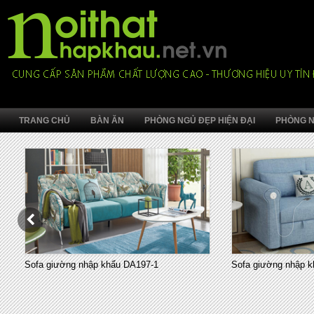
TRANG CHỦ
BÀN ĂN
PHÒNG NGỦ ĐẸP HIỆN ĐẠI
PHÒNG N
Sofa giường nhập khẩu DA197-1
Sofa giường nhập k