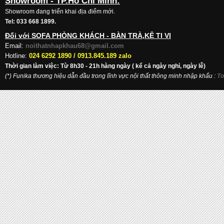
Showroom - TP.Hồ Chí Minh:
Showroom đang triển khai địa điểm mới.
Tel: 033 668 1899.
Đối với SOFA PHÒNG KHÁCH - BÀN TRÀ,KỆ TI VI
Email:
noithatnhapkhau68@gmail.com
Hotline:
024 6292 1890 /
0913.845.189 zalo
Thời gian làm việc: Từ 8h30 - 21h hàng ngày ( kể cả ngày nghỉ, ngày lễ)
(*) Funika thương hiệu dẫn đầu trong lĩnh vực nội thất thông minh nhập khẩu
:
To