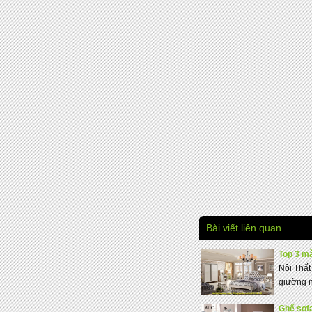
Bài viết liên quan
Top 3 mẫ
Nội Thất
giường ng
Ghế sof