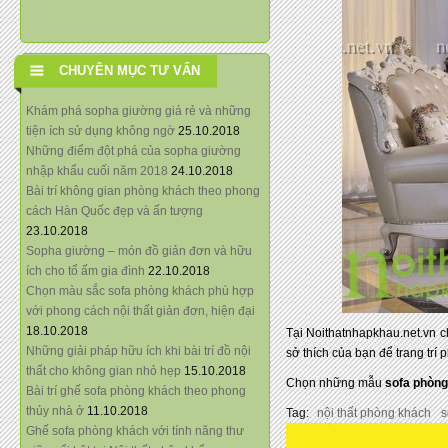
CHUYÊN MỤC TƯ VẤN
Khám phá sopha giường giá rẻ và những
tiện ích sử dụng không ngờ
25.10.2018
Những điểm đột phá của sopha giường
nhập khẩu cuối năm 2018
24.10.2018
Bài trí không gian phòng khách theo phong
cách Hàn Quốc đẹp và ấn tượng
23.10.2018
Sopha giường – món đồ giản đơn và hữu
ích cho tổ ấm gia đình
22.10.2018
Chọn màu sắc sofa phòng khách phù hợp
với phong cách nội thất giản đơn, hiện đại
18.10.2018
Tại Noithatnhapkhau.net.vn 
Những giải pháp hữu ích khi bài trí đồ nội
sở thích của bạn để trang trí
thất cho không gian nhỏ hẹp
15.10.2018
Chọn những mẫu
sofa phòng
Bài trí ghế sofa phòng khách theo phong
thủy nhà ở
11.10.2018
Tag:
nội thất phòng khách
s
Ghế sofa phòng khách với tính năng thư