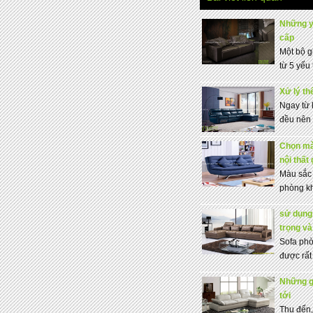
Những yế
cấp
Một bộ g
từ 5 yếu 
Xử lý th
Ngay từ 
đều nên c
Chọn mà
nội thất
Màu sắc 
phòng kh
sử dụng
trọng và
Sofa phò
được rất 
Những g
tới
Thu đến,