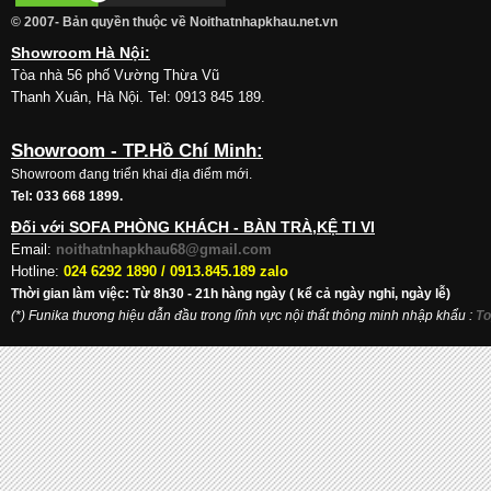
© 2007- Bản quyền thuộc về Noithatnhapkhau.net.vn
Showroom Hà Nội:
Tòa nhà 56 phố Vường Thừa Vũ
Thanh Xuân, Hà Nội. Tel: 0913 845 189.
Showroom - TP.Hồ Chí Minh:
Showroom đang triển khai địa điểm mới.
Tel: 033 668 1899.
Đối với SOFA PHÒNG KHÁCH - BÀN TRÀ,KỆ TI VI
Email:
noithatnhapkhau68@gmail.com
Hotline:
024 6292 1890 /
0913.845.189 zalo
Thời gian làm việc: Từ 8h30 - 21h hàng ngày ( kể cả ngày nghỉ, ngày lễ)
(*) Funika thương hiệu dẫn đầu trong lĩnh vực nội thất thông minh nhập khẩu
:
To