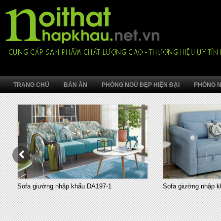
TRANG CHỦ
BÀN ĂN
PHÒNG NGỦ ĐẸP HIỆN ĐẠI
PHÒNG N
Sofa giường nhập khẩu DA197-1
Sofa giường nhập k